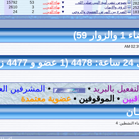
ي صلى الله...
▼
بهاء الدين...
53
15792
حوارات دينية
▼
بهاء الدين...
3
2610
حوارات دينية
لعضوي والروحي
▼
بهاء الدين...
2
24
مسودة إدارية
•
•
المشرفين العامين
•
وفين
•
عضوية معتمدة