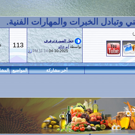
خبرات والمهارات الفنية.
جعل الصورة ترفرف
113
406
بواسطة
أبو خالد
11:14 PM
04-10-2025
آخر مشاركة
المواضيع
المشاركات
المراقبين