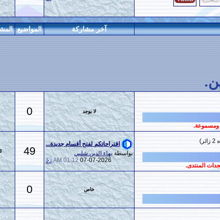
آخر مشاركة
المواضيع
المشاركات
المراقبين
0
لا يوجد
0
اقتراحاتكم لفتح أقسام جديدة...
49
613
بواسطة
بهاء الدين شلبي
01:12 AM
07-07-2026
0
خاص
0