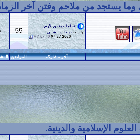
من ملاحم وفتن آخر الزمان.
إخراج الدابة من الأرض
59
889
بواسطة
بهاء الدين شلبي
07:46 AM
07-27-2026
آخر مشاركة
المواضيع
المشاركات
المراقبين
مية والدينية.