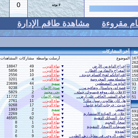
0
لا يوجد
0
مشاهدة طاقم الإدارة
أرسلت بواسطة
مشاركات
المشاهدات
المنتدى
ض
▼
بهاء الدين...
49
18847
الدابة
طار...
▼
بهاء الدين...
16
5856
حوارات دينية
م جديدة...
▼
بهاء الدين...
10
2556
الشورى والحوار...
سة
▼
بهاء الدين...
4
3201
كتب
▼
سميه
44
23699
الدابة
افيه من...
▼
صدى الإيمان
1
9238
الوعي الصحي...
سبوك، حملة...
▼
يحي محمد
2
5829
حاسوب وبرمجيات
 على ارض...
▼
صدى الإيمان
0
11772
الثقافة الرياضية
ل ملك؟
▼
بهاء الدين...
11
2761
حوارات دينية
عليها...
▼
بهاء الدين...
17
9268
الدابة
▼
سميه
2
1993
الفقه الإسلامي
ستشارية
▼
سيوا
0
2269
الحوارات العامة
ة
▼
بهاء الدين...
62
46585
الاقتصاد والتجارة
▼
بهاء الدين...
1
8
مسودة إدارية
فيذية
▼
بهاء الدين...
0
0
مسودة إدارية
▼
بهاء الدين...
1
2
مسودة إدارية
بل زيف الطب...
▼
بهاء الدين...
9
6
مسودة إدارية