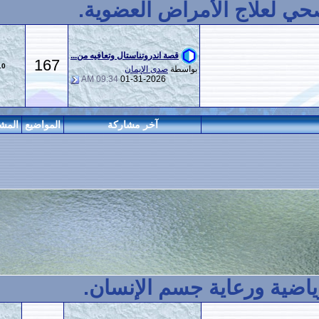
لأمراض العضوية.
قصة اندروتناستال وتعافيه من...
167
610
بواسطة
صدى الإيمان
09:34 AM
01-31-2026
آخر مشاركة
المواضيع
المشاركات
المراقبين
ية جسم الإنسان.