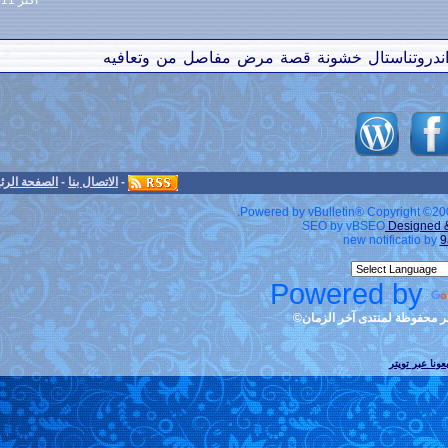
أكثر 11 كلمة دلالية إستخداماً
صة
مرض
مفاصل
من
وتعافيه
-
الاتصال بنا
-
الصفحة الرئيسية
-
الأرشيف
-
الأعلى
Powered by v
S
Po
ان©