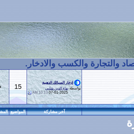
 والكسب والادخار.
إدخار السبائك الذهبية
15
113
بواسطة
بهاء الدين شلبي
10:13 AM
07-01-2025
آخر مشاركة
المواضيع
المشاركات
المراقبين