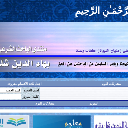
حِيمِ
اجعل كافة الأقسام مقروءة
اسم العضو
حفظ البيانات؟
كلمة المرور
مشاركات اليوم
البحث