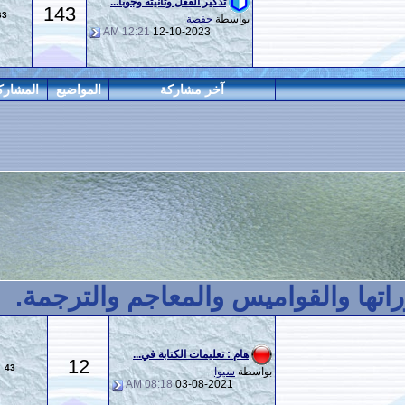
تذكير الفعل وتأنيثه وجوبا...
143
463
بواسطة
حفصة
12:21 AM
12-10-2023
آخر مشاركة
المواضيع
المشاركات
المراقبين
اميس والمعاجم والترجمة.
هام : تعليمات الكتابة في...
12
43
بواسطة
سيوا
08:18 AM
03-08-2021