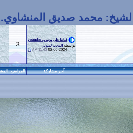
حمد صديق المنشاوي.
قناتنا على يوتيوب youtube
3
35
بواسطة
المحب لمتولي
11:43 AM
02-06-2024
آخر مشاركة
المواضيع
المشاركات
المراقبين