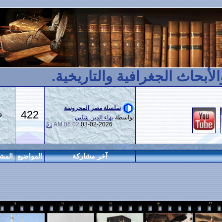
افية والتاريخية.
سلسلة مصر المحروسة
422
769
بواسطة
بهاء الدين شلبي
06:02 AM
03-02-2026
آخر مشاركة
المواضيع
المشاركات
المراقبين