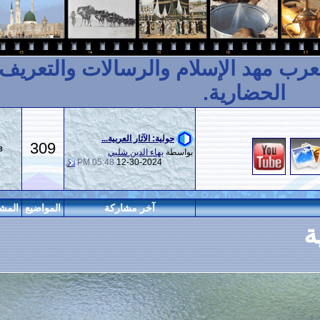
سلام والرسالات والتعريف بأصولها
ة.
حولية: الآثار العربية...
309
958
بواسطة
بهاء الدين شلبي
05:48 PM
12-30-2024
آخر مشاركة
المواضيع
المشاركات
المراقبين