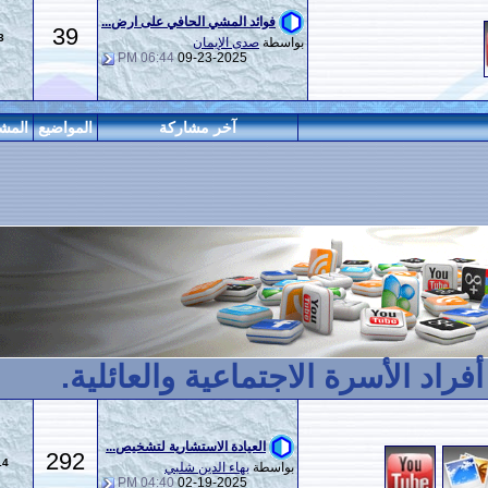
فوائد المشي الحافي على ارض...
39
143
بواسطة
صدى الإيمان
06:44 PM
09-23-2025
آخر مشاركة
المواضيع
المشاركات
المراقبين
الاجتماعية والعائلية.
العيادة الاستشارية لتشخيص...
292
1,114
بواسطة
بهاء الدين شلبي
04:40 PM
02-19-2025