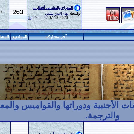
المعراج والنفاذ من أقطار...
263
1,519
بواسطة
بهاء الدين شلبي
02:47 PM
07-13-2026
آخر مشاركة
المواضيع
المشاركات
المراقبين
ية ودوراتها والقواميس والمعاجم
.