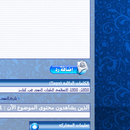
الكلمات الدلالية (Tags)
1850-
,
1950
,
الاسلامية
,
البلدان
,
اليهود
,
في
,
كتاب:
«
تاريخ اليهو
الذين يشاهدون محتوى الموضوع الآن : 1
تعليمات المشاركة