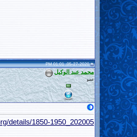
05-27-2020, 01:01 PM
محمد عبد الوكيل
عضو
.org/details/1850-1950_202005