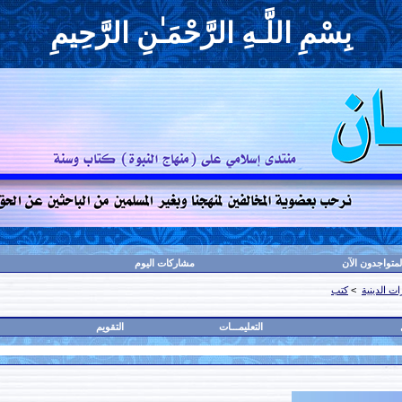
بِسْمِ اللَّـهِ الرَّحْمَـٰنِ الرَّحِيمِ
لمتواجدون الآن
مشاركات اليوم
ت الدينية
>
كتب
التعليمـــات
التقويم