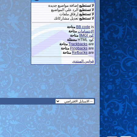
لا تستطيع
إضافة مواضيع جديدة
لا تستطيع
الرد على المواضيع
لا تستطيع
إرفاق ملفات
لا تستطيع
تعديل مشاركاتك
is
BB code
متاحة
الابتسامات
متاحة
كود [IMG]
متاحة
كود HTML
معطلة
are
Trackbacks
متاحة
are
Pingbacks
متاحة
are
Refbacks
متاحة
قوانين المنتدى