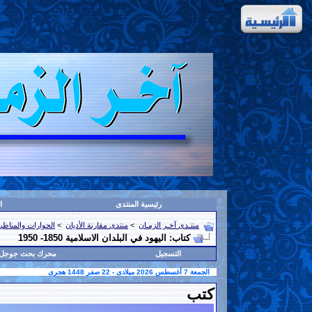
رئيسية المنتدى
ا
منتـدى آخـر الزمـان
>
منتدى مقارنة الأديان
>
الحوارات والمناظرا
كتاب: اليهود في البلدان الاسلامية 1850- 1950
التسجيل
محرك بحث جوجل
الجمعة 7 أغسطس 2026 ميلادى - 22 صفر 1448 هجرى
كتب