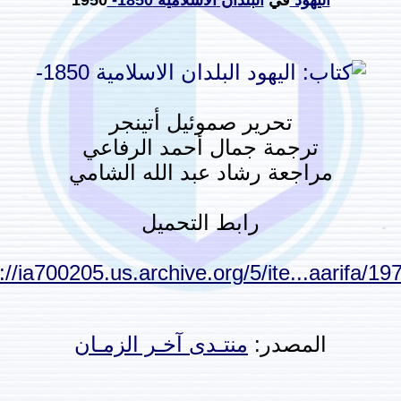
اليهود
في
البلدان
الاسلامية
1850-
1950
تحرير صموئيل أتينجر
ترجمة جمال أحمد الرفاعي
مراجعة رشاد عبد الله الشامي
رابط التحميل
://ia700205.us.archive.org/5/ite...aarifa/19
المصدر:
منتـدى آخـر الزمـان