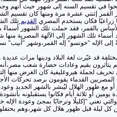
نجحوا في تقسيم السنه إلى شهور حيث أنهم وج
 يظهر القمر إثنتي عشرة مرة ومنها كان تقسيم ا
ا زراعيًا فكان يستخدم المصري
القديم
تلك الش
أساس بالقمر، فقد حملت تلك الشهور أسماءً 
 أسماء تلك الشهور إلى الآلهة المصرية منها ش
لى الإله "خونسو" إله القمر،وشهر "أبيب" نسبة
لمختلفة قد غيّرت لغة البلاد ودينها مرات عديد
 يتأثرون بقيم وعادات حضارة شعب مصر،أنه ب
تحريف لجملة هيروغليفية كان الغرض منها التر
لمصريين القدماء يقومون برصد تحركات الأجرا
و مع ظهور الهلال ليُبشر بالشهر الجديد وعودة 
 يومين أو ثلاثة أيام فكانوا يستقبلونه بأنشودة
تي تعني "إكليلًا وترحابًا بمجئ وعودة الإله خ
ين كل ليلة قبل ظهور هلال كل شهر،وهم يحتفلون