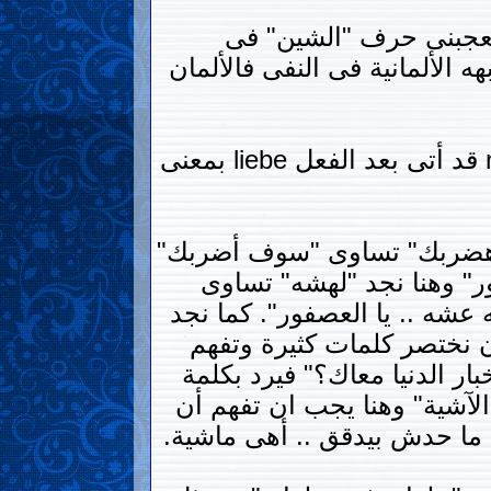
ويعجبنى حرف "الشين" فى
 الألمانية فى النفى فالألمان
Ich liebe nicht (إيش ليبا نيشت) بمعنى (أنا لا أحب) ونلاحظ هنا أن النفى nicht قد أتى بعد الفعل liebe بمعنى
"هضربك" تساوى "سوف أضربك"
ور" وهنا نجد "لهشه" تساوى
عشه .. يا العصفور". كما نجد
ن نختصر كلمات كثيرة وتفهم
بار الدنيا معاك؟" فيرد بكلمة
الآشية" وهنا يجب ان تفهم أن
 ما حدش بيدقق .. أهى ماشية.