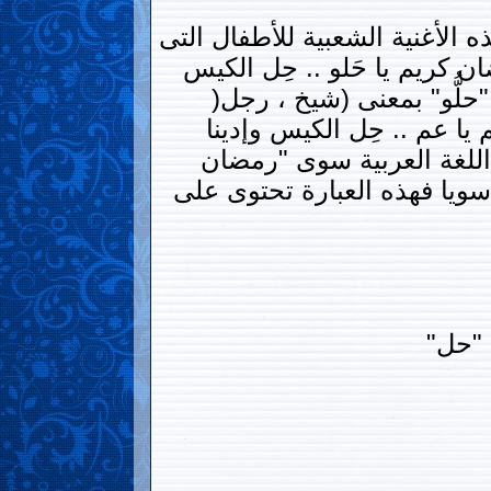
الأغنية الشعبية للأطفال التى
ن كريم يا حَلو .. حِل الكيس
دينا بقشيش .. يا نروج ما نجيش يا حلو". لفظة "حلو" هى لفظة قبطية hellw "حلُّو" بمعنى (شيخ ، رجل(
ا عم .. حِل الكيس وإدينا
اللغة العربية سوى "رمضان
 سويا فهذه العبارة تحتوى على