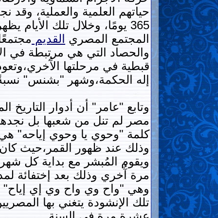
حياتهم العلمية والعملية، وقد 
365 يومًا، وخلال تلك الأيام
المجتمع المصري
القديم
مجتمعً
والحصاد التي هي مرتبطة في ال
قبطية في مرحلتها الآُخري،وتعود
إله الحكمة،وشهر "بشنس" نسبةً إ
وتابع "عامر" أن أدوار التاريخ ا
مصر لم تنل من شعبها بل نجدهم
كلمة "وحوي يا وحوي إياحه" هي 
وذلك عند ظهور القمر،حيث كان ا
ويقوم المُبشر مع بداية كل شهر أ
مرة آُخري وذلك بعد إختفائة لمدة
وهي "واح وي واح وي إي إياح" وال
تلك الإنشودة يتغني بها المصري
عشرة مرة في السنة.