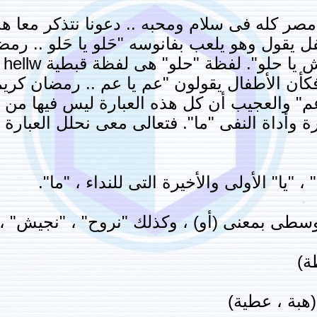
ر كله فى سلام ومحبه .. دعونا نتذكر معا هذه 
 يقول وهو يلعب بفانوسه "حَلو يا حَلو .. رمضا
وإ
 الأطفال يقولون "عم يا عم .. رمضان كريم ي
م" والعجيب أن كل هذه العبارة ليس فيها من 
رة وأداة النفى "ما". فتعالى معى نحلل العبارة