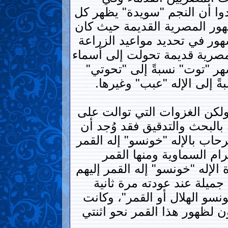
دوا أن النجم "سويدة" يظهر كل
لشهور المصرية القديمة حيث كان
هور في تحديد مواعيد الزراعة
مصرية قديمة تحولت إلى أسماء
هر "توت" نسبةً إلى "تحوتي"
ً إلى الإله "عبب" وغيرها.
ة ولكن الغزوات التي توالت على
البحث والتدقيق فقد وُجد أن
حاب بالإله "خونسو" إله القمر
م السماوية ومنها القمر
الإله "خونسو" إله القمر إليهم
 جميلة عند عودته مرة ثانية
ونسو الهلال أو القمر"، وكانت
 لظهور هذا القمر نحو اثنتي