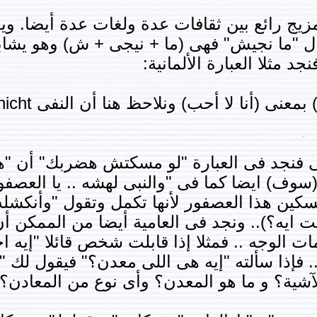
مزيج رائع بين ثقافات عدة ولغات عدة أيضا. 
ال "ما نجيش" فهى (ما + نيجى + ش) وهو يشابهه
د مثلا العبارة الألمانية:
ى فنجد فى العبارة "لو مسكتش هضربك" أن 
 (سوف) ايضا كما فى "والنبى لهشه .. يا العصف
ين هذا العصفور لأنها تكمل وتقول "وأنكشله 
لت ايه؟).. ونجد فى العامية أيضا من الممكن أ
ات الوجه .. فمثلا إذا قابلت شخص قائلا "إيه اخ
.. فإذا سألته "إيه هى اللى معدن؟" فيقول لك "
لآشية؟ و ما هو المعدن؟ وأى نوع من المعادن؟