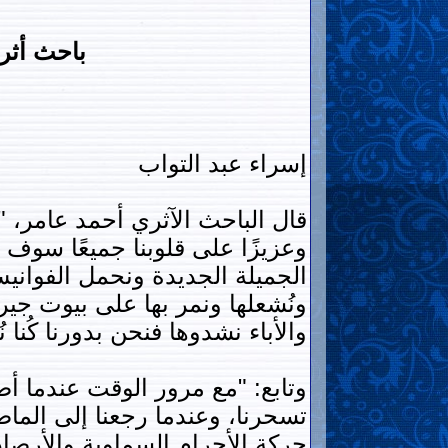
باحث أثر
إسراء عبد التواب
قال الباحث الآثري أحمد عامر، 
وعزيزًا على قلوبنا جميعًا سوف ين
الجميلة الجديدة ونحمل الفواني
ونُشعلها ونمر بها على بيوت جيرا
والأباء نشدوها فنحن بدورنا كُنا
وتابع: "مع مرور الوقت عندما أصب
تسحرنا، وعندما رجعنا إلى الم
حركة الأجرام السماوية والأرصاد