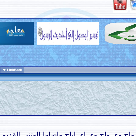
LinkBack
واح وي واح وي إي إياح واصلها الوثني القديم