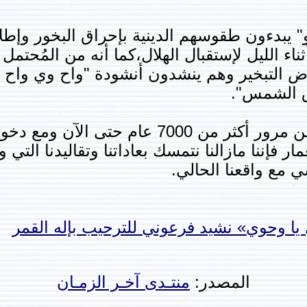
" يبدءون طقوسهم الدينية بإحراق البخور وإطلا
ناء الليل لإستقبال الهلال،كما أنه من المُحتمل
ض التبخير وهم ينشدون أنشودة "واح وي واح و
ق الشمس".
وأضاف "عامر" أنه على الرغم من مرور أكثر من 
فإننا مازالنا نتمسك بعاداتنا وتقاليدنا التي ور
 مع واقعنا الحالي.
 يا وحوي» نشيد فرعوني للترحيب بإله القمر
المصدر:
منتـدى آخـر الزمـان