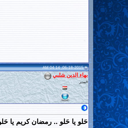
06-18-2015, 04:14 AM
بهاء الدين شلبي
المدير
حَلو يا حَلو .. رمضان كريم يا حَلو