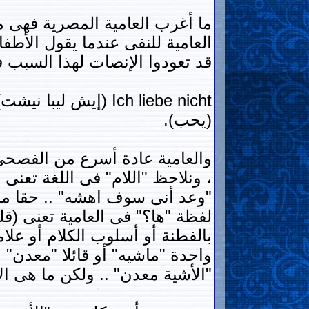
ما أغرب العامية المصرية فهى 
العامية للنفى عندما يقول الأطف
قد تعودوا الإنصات لهذا السبب فنج
(يحب).
والعامية عادة أسرع من الفصح
، ونلاحظ "اللام" فى اللغة تعنى
"وعد أنى سوف اهشه" .. حقا مسك
لفظة "ها؟" فى العامية تعنى (ق
بالفطنة أو أسلوب الكلام أو علام
واحدة "ماشيه" أو قائلا "معدن" 
"الأشية معدن" .. ولكن ما هى ا