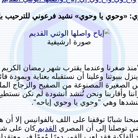
ي: «وحوي يا وحوي» نشيد فرعوني للترحيب بإل
صورة ارشيفية
"منذ صغرنا وعندما يقترب شهر رمضان الكريم نش
زل ببيوتنا وعلينا أن نستقبله بعناية وبمودة فا
س الصغيرة المصنوعة من الصفيح والزجاج الملو
ننا وأقاربنا ونحن نُنشد أنشودة لم نكن نستطيع
 نُنشدها وهي "وحوي يا وحوي إياحه".
حنا شبابًا توقفنا على اللف بالفوانيس إلا أن 
اضي توصلنا إلى أن المصري
القديم
كان على شغف
 الفلكية فقد لعب القمر دورًا مُهمًا في معتقد