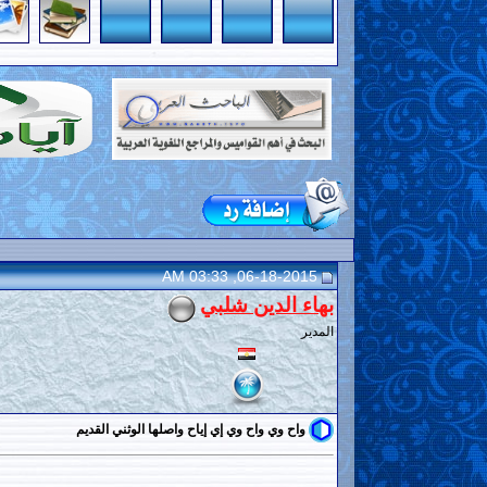
06-18-2015, 03:33 AM
بهاء الدين شلبي
المدير
واح وي واح وي إي إياح واصلها الوثني القديم