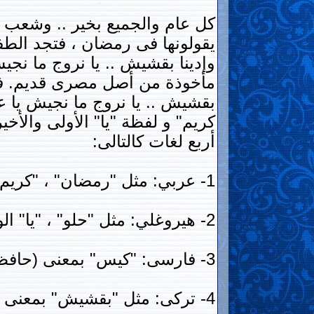
كل عام والجميع بخير .. وشعب مص
يقولونها فى رمضان ، فتجد الطفل
مأخوذة من أصل مصرى قديم. فكأن
بقشيش .. يا نروج ما نجيش يا ع
كريم" و لفظة "يا" الأولى والأخي
أربع لغات كالتالى:
1- عربي: مثل "رمضان" ، "كريم" ، "يا" الأولى والأخيرة التى للنداء ، "ما".
2- هيروغلي: مثل "حلو" ، "يا" الوسطى بمعنى (أو) ، وكذلك "نروح" ، "نجيش" ، "حل"
3- فارسى: "كيس" بمعنى (حافظة)
4- تركى: مثل "بقشيش" بمعنى (هبة ، عطية)