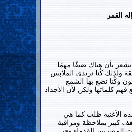
ه القمر
عر بأن هناك ضيفًا مهمًا
ئقة ولذلك كُنا نرتدي الملابس
ن وكُنا نضع بها الشمع
 فهم كلماتها ولكن لأن الأجداد
هذه الأغنية ظلت كما هي
 كبير بملاحظة ومراقبة
ات المصريين القدماء وفي