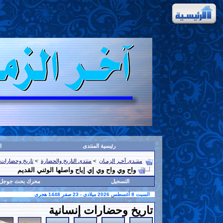
رئيسية المنتدى
ا
منتـدى آخـر الزمـان
>
منتدى التاريخ والحضارة
>
تاريخ وحضارات 
واح وي واح وي إي إياح واصلها الوثني القديم
التسجيل
محرك بحث جوجل
السبت 8 أغسطس 2026 ميلادى - 23 صفر 1448 هجرى
تاريخ وحضارات إنسانية