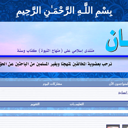
بِسْمِ اللَّـهِ الرَّحْمَـٰنِ الرَّحِيمِ
لمتواجدون الآن
مشاركات اليوم
إنسانية
التعليمـــات
التقويم