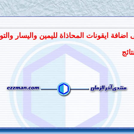
ى اضافة ايقونات المحاذاة لليمين واليسار وا
تائج