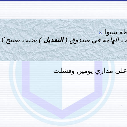
طة سيوا
ت الهامة في صندوق (
التعديل
) بحيث يصبح كص
ي على مداري يومين وفشلت