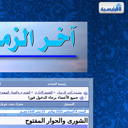
رئيسية المنتدى
ا
منتـدى آخـر الزمـان
>
القسم الإداري
>
الشورى والحوار المفتوح
جميع الأعضاء برجاء الدخول فورا
التسجيل
محرك بحث جوجل
السبت 8 أغسطس 2026 ميلادى - 23 صفر 1448 هجرى
الشورى والحوار المفتوح