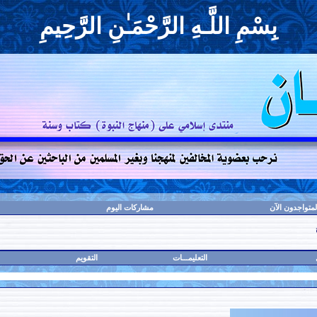
بِسْمِ اللَّـهِ الرَّحْمَـٰنِ الرَّحِيمِ
لمتواجدون الآن
مشاركات اليوم
التعليمـــات
التقويم