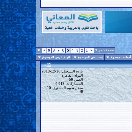
صفحة 5 من 9
<
1
2
3
4
5
6
7
8
9
>
أدوات الموضوع
إبحث في الموضوع
انواع عرض الموضوع
41
#
تاريخ التسجيل: 16-12-2013
الدولة: القاهرة
العمر: 59
المشاركات: 6,918
معدل تقييم المستوى:
10