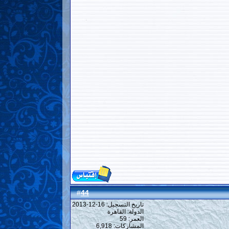
44
#
تاريخ التسجيل: 16-12-2013
الدولة: القاهرة
العمر: 59
المشاركات: 6,918