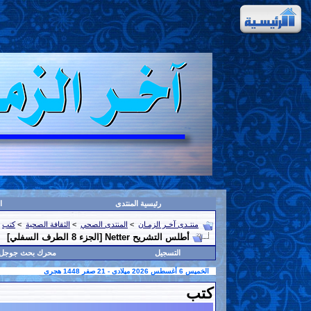
رئيسية المنتدى
ا
منتـدى آخـر الزمـان
>
المنتدى الصحي
>
الثقافة الصحية
>
كتب
أطلس التشريح Netter [الجزء 8 الطرف السفلي]
التسجيل
محرك بحث جوجل
الخميس 6 أغسطس 2026 ميلادى - 21 صفر 1448 هجرى
كتب