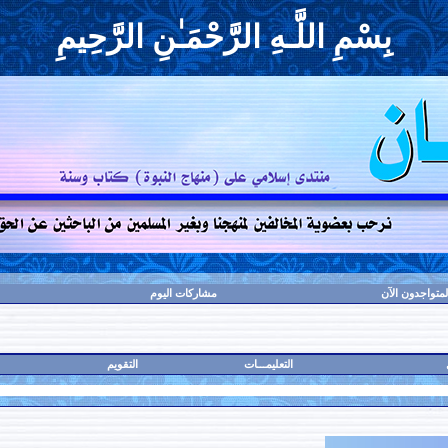
بِسْمِ اللَّـهِ الرَّحْمَـٰنِ الرَّحِيمِ
لمتواجدون الآن
مشاركات اليوم
التعليمـــات
التقويم