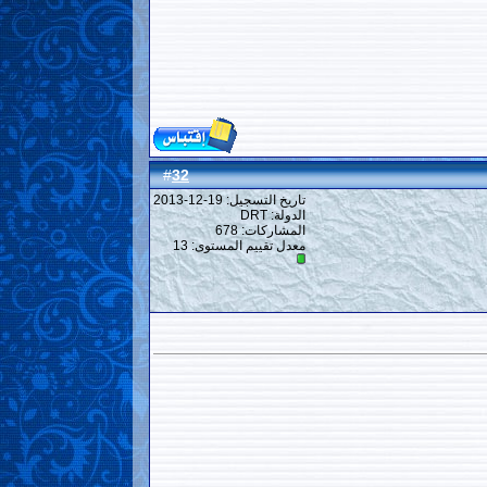
32
#
تاريخ التسجيل: 19-12-2013
الدولة: DRT
المشاركات: 678
معدل تقييم المستوى:
13