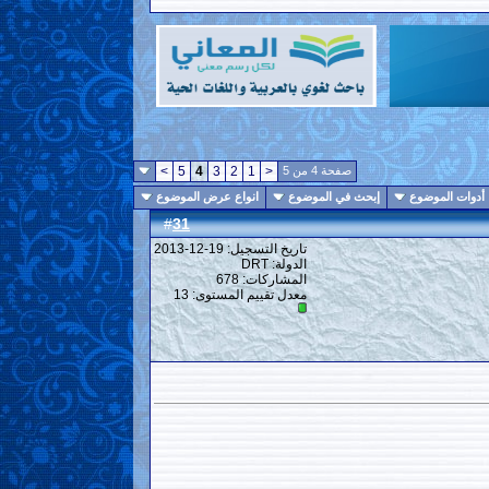
صفحة 4 من 5
<
1
2
3
4
5
>
أدوات الموضوع
إبحث في الموضوع
انواع عرض الموضوع
31
#
تاريخ التسجيل: 19-12-2013
الدولة: DRT
المشاركات: 678
معدل تقييم المستوى:
13