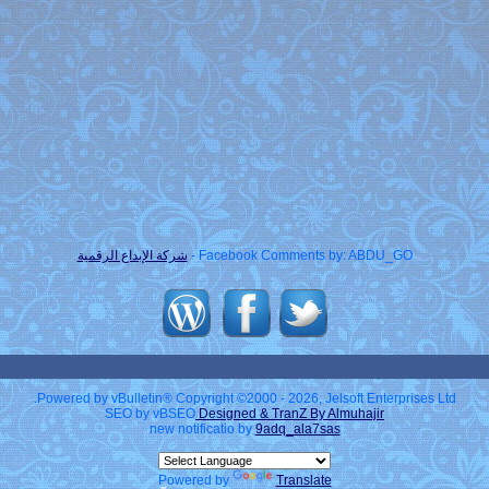
Facebook Comments by: ABDU_GO -
شركة الإبداع الرقمية
Powered by vBulletin® Copyright ©2000 - 2026, Jelsoft Enterprises Ltd.
SEO by vBSEO
Designed & TranZ By Almuhajir
new notificatio by
9adq_ala7sas
Powered by
Translate