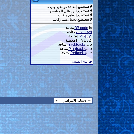
لا تستطيع
إضافة مواضيع جديدة
لا تستطيع
الرد على المواضيع
لا تستطيع
إرفاق ملفات
لا تستطيع
تعديل مشاركاتك
is
BB code
متاحة
الابتسامات
متاحة
كود [IMG]
متاحة
كود HTML
معطلة
are
Trackbacks
متاحة
are
Pingbacks
متاحة
are
Refbacks
متاحة
قوانين المنتدى