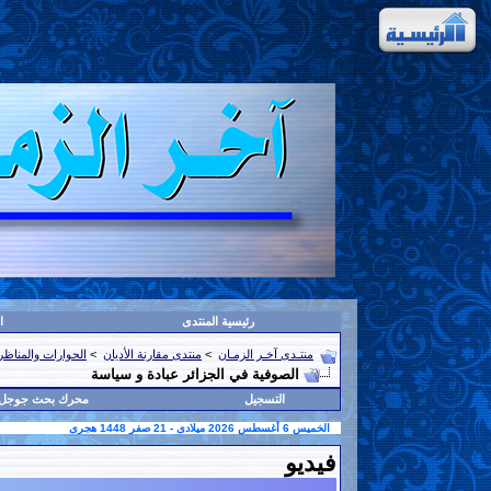
رئيسية المنتدى
ا
منتـدى آخـر الزمـان
>
منتدى مقارنة الأديان
>
الحوارات والمناظرا
الصوفية في الجزائر عبادة و سياسة
التسجيل
محرك بحث جوجل
الخميس 6 أغسطس 2026 ميلادى - 21 صفر 1448 هجرى
فيديو