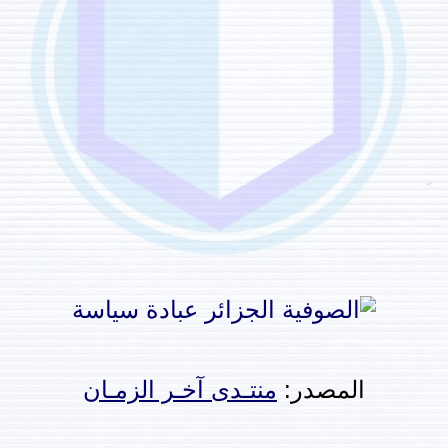
المصدر:
منتـدى آخـر الزمـان