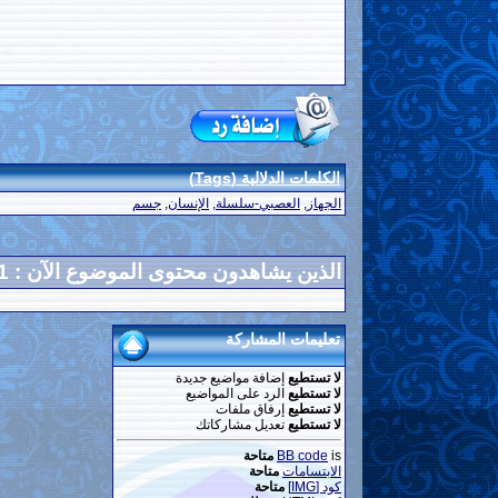
الكلمات الدلالية (Tags)
الجهاز
,
العصبي-سلسلة
,
الإنسان
,
جسم
الذين يشاهدون محتوى الموضوع الآن : 1
تعليمات المشاركة
لا تستطيع
إضافة مواضيع جديدة
لا تستطيع
الرد على المواضيع
لا تستطيع
إرفاق ملفات
لا تستطيع
تعديل مشاركاتك
is
BB code
متاحة
الابتسامات
متاحة
كود [IMG]
متاحة