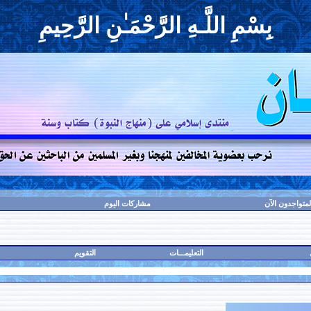
بِسْمِ اللَّـهِ الرَّحْمَـٰنِ الرَّحِيمِ
لمتواجدون الآن
مشاركات اليوم
التعليمـــات
التقويم