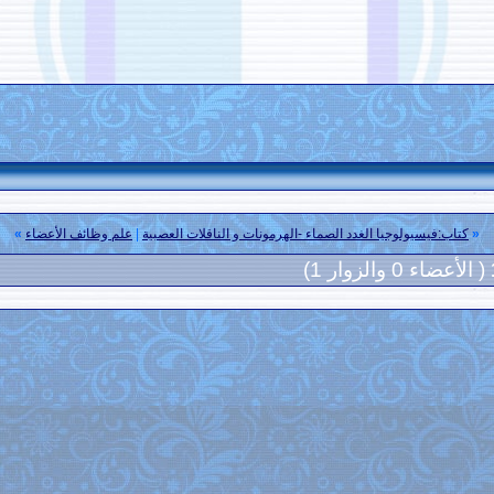
«
كتاب:فيسيولوجيا الغدد الصماء -الهرمونات و الناقلات العصبية
|
علم وظائف الأعضاء
»
( الأعضاء 0 والزوار 1)