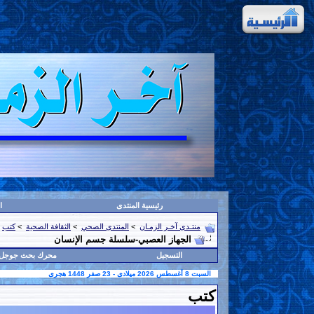
رئيسية المنتدى
ا
منتـدى آخـر الزمـان
>
المنتدى الصحي
>
الثقافة الصحية
>
كتب
الجهاز العصبي-سلسلة جسم الإنسان
التسجيل
محرك بحث جوجل
السبت 8 أغسطس 2026 ميلادى - 23 صفر 1448 هجرى
كتب