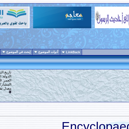
أدوات الموضوع
إبحث في الموضوع
انواع عرض الموضوع
LinkBack
1
#
تاريخ التسجيل: 16-12-2013
الدولة: القاهرة
العمر: 59
المشاركات: 6,918
معدل تقييم المستوى:
10
Ency