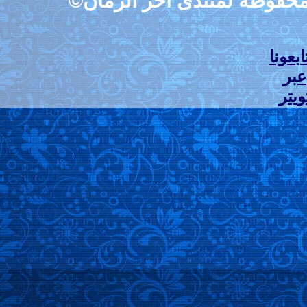
تدى آخر الزمان©