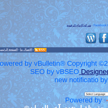
لرقمية
-
الاتصال بنا
-
الصفحة الرئيسية
-
الأرشيف
-
الأعلى
Powered by vBulletin® Cop
SEO by vBS
new no
Po