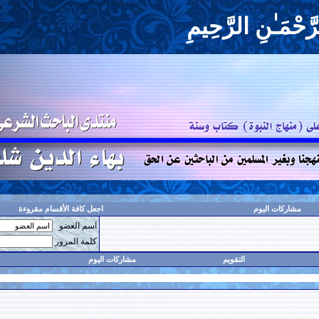
حِيمِ
اجعل كافة الأقسام مقروءة
اسم العضو
حفظ البيانات؟
كلمة المرور
مشاركات اليوم
البحث