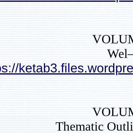
https://ketab3.files
Themat