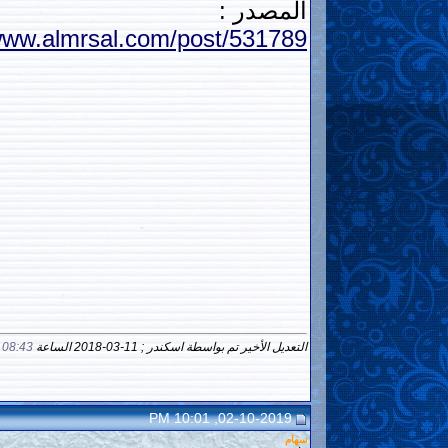
المصدر :
/www.almrsal.com/post/531789
التعديل الأخير تم بواسطة اسكندر ; 11-03-2018 الساعة
08:43 PM
02-10-2019, 10:01 PM
سهام