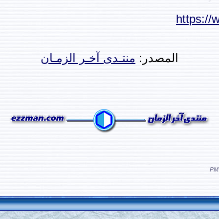
https:/
المصدر:
منتـدى آخـر الزمـان