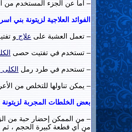
– أما عن الجزء المستخدم من الن
الفوائد العلاجية لزيتونة بني اسر
– تعمل العشبة على
علاج
و تفتي
– تستخدم في تفتيت حصى
الك
– تستحدم في طرد رمل
الكلى
.
– يمكن تناولها للتخلص من الأع
بعض الخلطات المجربة لزيتونة ب
– من الممكن إحضار حبة من الزي
من أي قطعة كبيرة الحجم ، ثم 