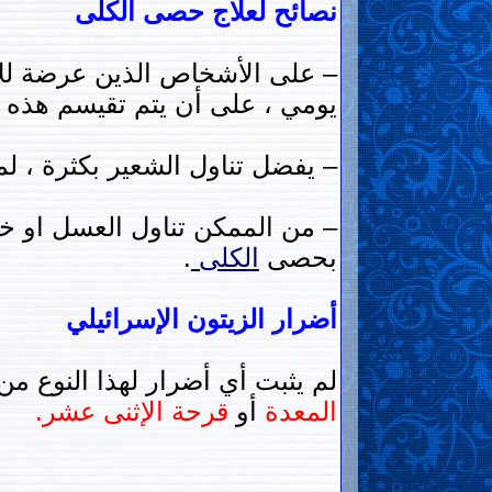
نصائح لعلاج حصى الكلى
– على الأشخاص الذين عرضة ل
يومي ، على أن يتم تقيسم هذه 
– يفضل تناول الشعير بكثرة ، ل
– من الممكن تناول العسل او خل ا
بحصى
الكلى
.
أضرار الزيتون الإسرائيلي
لم يثبت أي أضرار لهذا النوع م
المعدة
أو
قرحة الإثنى عشر.