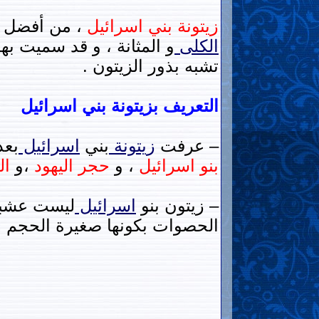
زيتونة بني اسرائيل
، من أفضل ال
الكلى
و المثانة ، و قد سميت ب
تشبه بذور الزيتون .
التعريف بزيتونة بني اسرائيل
– عرفت
زيتونة
بني
اسرائيل
بعد
بنو اسرائيل
، و
حجر اليهود
،و
ال
– زيتون بنو
اسرائيل
ليست عشبة 
الحصوات بكونها صغيرة الحجم ، 