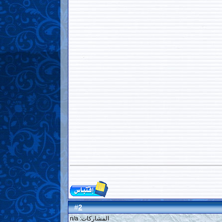
2
#
المشاركات: n/a