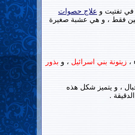
 في تفتيت و
علاج
حصوات
سطين فقط ، و هي عشبة صغيرة
 ،
زيتونة بني
اسرائيل
، و
بذور
ال ، و يتميز شكل هذه
دقيقة .