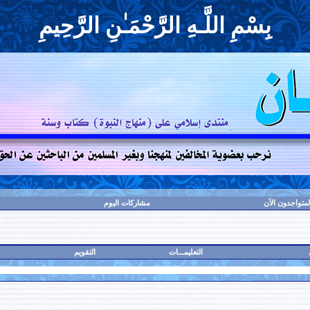
بِسْمِ اللَّـهِ الرَّحْمَـٰنِ الرَّحِيمِ
لمتواجدون الآن
مشاركات اليوم
التعليمـــات
التقويم