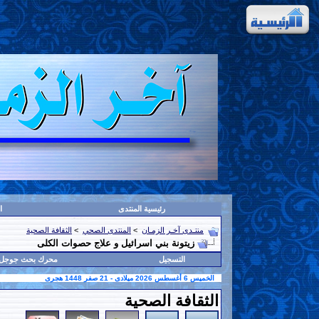
رئيسية المنتدى
ا
منتـدى آخـر الزمـان
>
المنتدى الصحي
>
الثقافة الصحية
زيتونة بني اسرائيل و علاج حصوات الكلى
التسجيل
محرك بحث جوجل
الخميس 6 أغسطس 2026 ميلادى - 21 صفر 1448 هجرى
الثقافة الصحية