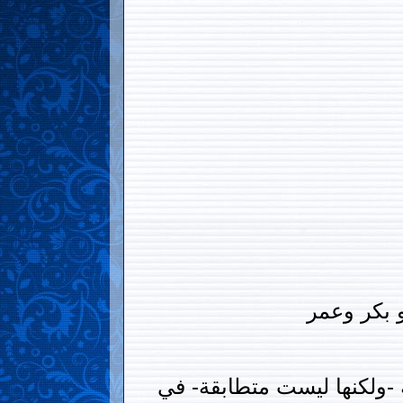
و بكر وعمر
 -ولكنها ليست متطابقة- في