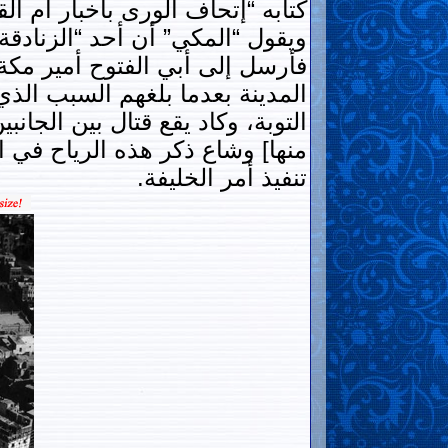
كتابه “إتحاف الورى بأخبار أم ا
ويقول “المكي” أن أحد “الزنادقة” أشار ع
فأرسل إلى أبي الفتوح أمير مكة 
التوبة، وكاد يقع قتال بين الجا
منها] وشاع ذكر هذه الرياح في ال
تنفيذ أمر الخليفة.