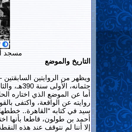
مسجد أح
التاريخ والموضع
ويظهر من الروايتين السابقتين 
جثمانه، الأولى سنة 390هـ، والثانية يرجح أيمن فؤاد سيد أنها وقعت في العقد الأول للقرن الخامس الهجري.
أما عن الموضع الذي اختاره الحا
روايته عن الواقعة، واكتفى بالق
سيد في كتابه “القاهرة.. خططها
أحمد بن طولون، قاطعا بأنها اخت
إلا أننا لم نتوقف عند هذه النقطة