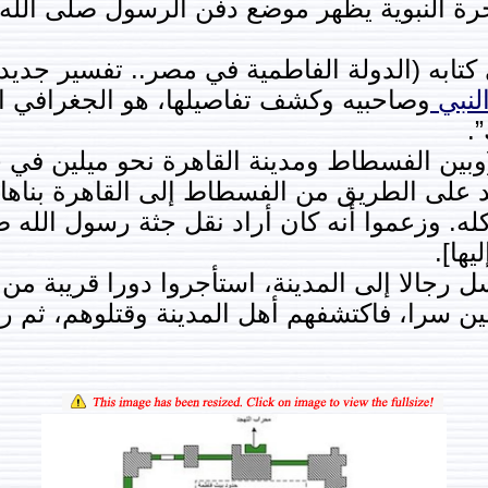
ة النبوية يظهر موضع دفن الرسول صلى الله 
 كتابه (الدولة الفاطمية في مصر.. تفسير جد
لنبي
وصاحبيه وكشف تفاصيلها، هو الجغرافي ال
.
[وبين الفسطاط ومدينة القاهرة نحو ميلين في
د على الطريق من الفسطاط إلى القاهرة بناها 
 كله. وزعموا أنه كان أراد نقل جثة رسول الله 
ها].
 رجالا إلى المدينة، استأجروا دورا قريبة من 
ثامين سرا، فاكتشفهم أهل المدينة وقتلوهم، ثم 