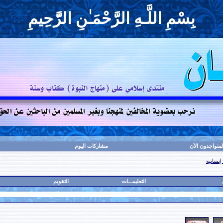
بِسْمِ اللَّـهِ الرَّحْمَـٰنِ الرَّحِيمِ
لمتواجدون الآن
مشاركات اليوم
إنسانية
التعليمـــات
التقويم