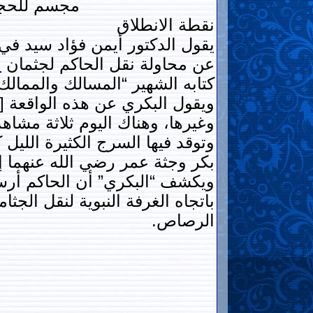
مجسم للحجر
نقطة الانطلاق
يقول الدكتور أيمن فؤاد سيد في
عن محاولة نقل الحاكم لجثمان
ا
كتابه الشهير “المسالك والممالك”
ويقول البكري عن هذه الواقعة 
وغيرها، وهناك اليوم ثلاثة مشاه
وتوقد فيها السرج الكثيرة الليل
بكر وجثة عمر رضي الله عنهما إلي
ويكشف “البكري” أن الحاكم أرسل
باتجاه الغرفة النبوية لنقل الج
الرصاص.