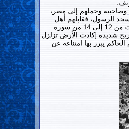
ريف.
وصاحبيه وحملهم إلى مصر،
مسجد الرسول، فقابلهم أهل
المدينة بعدما بلغهم السبب الذي جاءوا من أجله، وقرأوا على “أبو الفتوح” الآيات من 12 إلى 14 من سورة
ت ريح شديدة [كادت الأرض تزلزل
الحاكم يبرر بها امتناعه عن