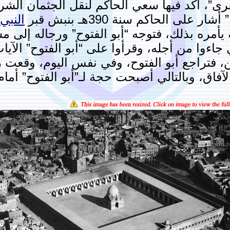
لقرى”، أكد فيها سعي الحاكم لنقل الجثمان الش
لى الحاكم سنة 390هـ بنبش قبر
النبي
يأمره بذلك، فتوجه “أبو الفتوح” ورجاله إلى 
نبين، فتراجع أبو الفتوح، وفي نفس اليوم، وقع
آفاق، وبالتالي أصبحت حجة لـ”أبو الفتوح” أمام 