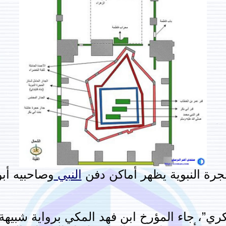
رة النبوية يظهر أماكن دفن
النبي
وصاحبيه أب
ري”، جاء المؤرخ ابن فهد المكي برواية شبيهة