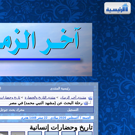
رئيسية المنتدى
ا
منتـدى آخـر الزمـان
>
منتدى التاريخ والحضارة
>
تاريخ وحضارات 
رحلة البحث عن (مشهد النبي محمد) في مصر
التسجيل
محرك بحث جوجل
الجمعة 7 أغسطس 2026 ميلادى - 22 صفر 1448 هجرى
تاريخ وحضارات إنسانية