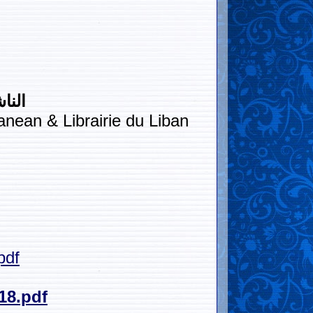
النا
anean & Librairie du Liban
pdf
918.pdf