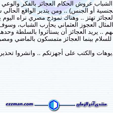
 الشباب عروش الحكام العجائز بالفكر والوعي
جنسية أو الجنس) .. ومن يتدبر الواقع الحالي 
جائز تهتز .. وهناك نموذج مصري نراه اليوم 
 المثال العجوز العثماني يحارب الشباب، وسو
 .. يريد العجائز أن يستأثروا بالسلطة وحدهم
للسلام بينما العجائز متمسكون بالماضي وم
يوهات والكتب على أجهزتكم .. وانشروا تحذيري