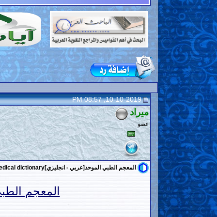
10-10-2019, 08:57 PM
ميراد
عضو
المعجم الطبي الموحد[عربي - انجليزي]The unified medical dictionary
المعجم الطبي الموحد[عر