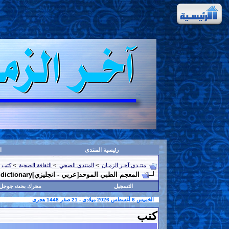
رئيسية المنتدى
ا
منتـدى آخـر الزمـان
>
المنتدى الصحي
>
الثقافة الصحية
>
كتب
المعجم الطبي الموحد[عربي - انجليزي]The unified medical dictionary
التسجيل
محرك بحث جوجل
الخميس 6 أغسطس 2026 ميلادى - 21 صفر 1448 هجرى
كتب