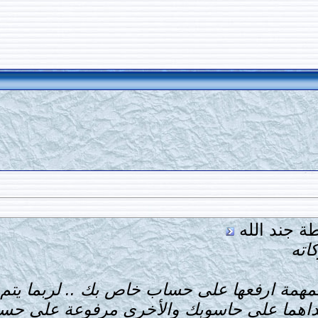
ة جند الله
اته
همة ارفعها على حساب خاص بك .. لربما يتم ت
داهما على حاسوبك والأخرى مرفوعة على حس