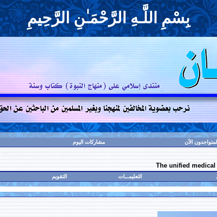
بِسْمِ اللَّـهِ الرَّحْمَـٰنِ الرَّحِيمِ
لمتواجدون الآن
مشاركات اليوم
التعليمـــات
التقويم