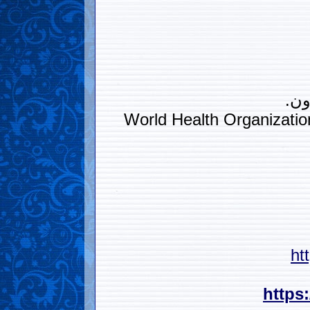
ون.
World Health Organization
ht
https: