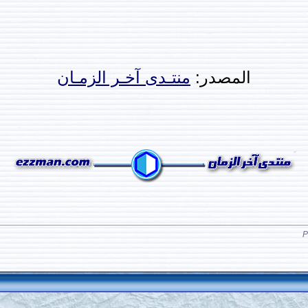
المصدر:
منتـدى آخـر الزمـان