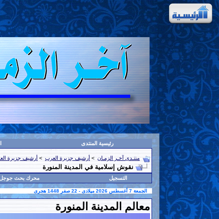
رئيسية المنتدى
ا
منتـدى آخـر الزمـان
>
أرشيف جزيرة العرب
>
أرشيف جزيرة الع
نقوش إسلامية في المدينة المنورة
التسجيل
محرك بحث جوجل
الجمعة 7 أغسطس 2026 ميلادى - 22 صفر 1448 هجرى
معالم المدينة المنورة