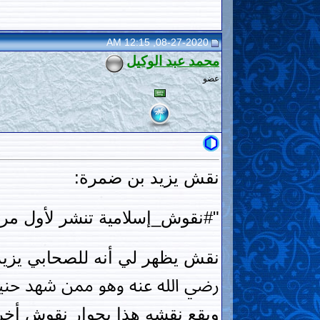
08-27-2020, 12:15 AM
محمد عبد الوكيل
عضو
نقش يزيد بن ضمرة:
"#نقوش_إسلامية تنشر لأول مرة 
نقش يظهر لي أنه للصحابي يزي
رضي الله عنه وهو ممن شهد حنين
ويقع نقشه هذا بجوار نقوش أخر