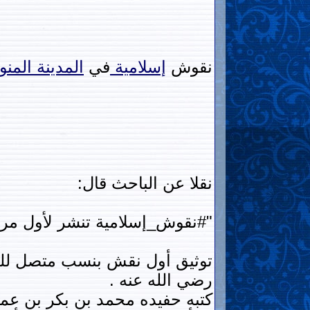
نقوش
إسلامية
في
المدينة
المنو
نقلا عن الباحث قال:
"#نقوش_إسلامية تنشر لأول مرة 
توثيق أول نقش بنسب متصل لل
رضي الله عنه .
كتبه حفيده محمد بن بكر بن عم