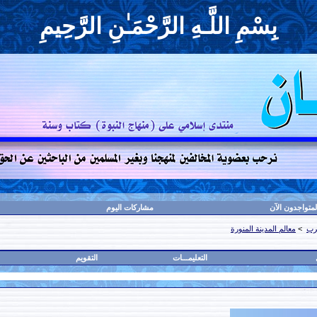
بِسْمِ اللَّـهِ الرَّحْمَـٰنِ الرَّحِيمِ
لمتواجدون الآن
مشاركات اليوم
رب
>
معالم المدينة المنورة
التعليمـــات
التقويم