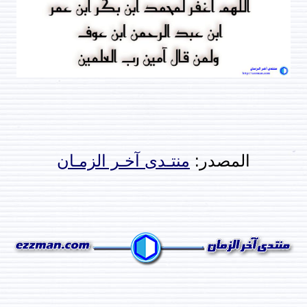
المصدر:
منتـدى آخـر الزمـان