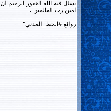
يسأل فيه الله الغفور الرحيم أن
آمين رب العالمين .
روائع #الخط_المدني"