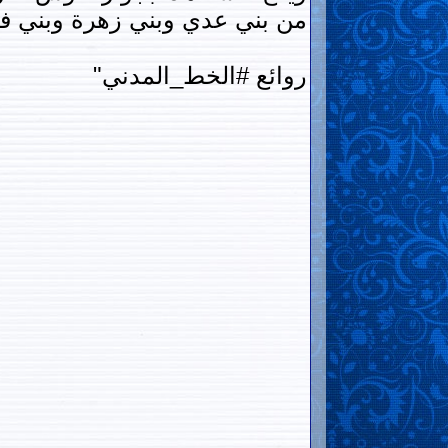
من بني عدي وبني زهرة وبني فه
روائع #الخط_المدني"