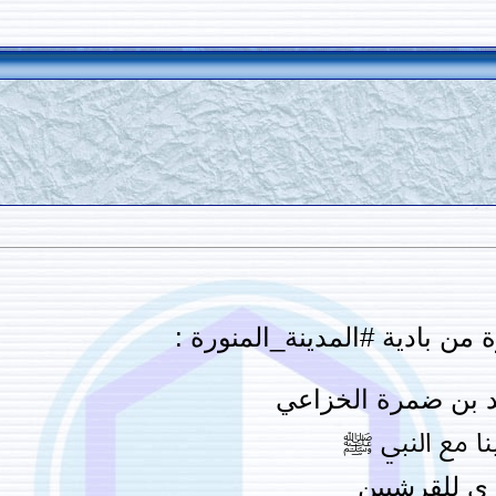
من بادية #المدينة_المنورة :
د بن ضمرة الخزاعي
ا مع النبي ﷺ
ى للقرشيين