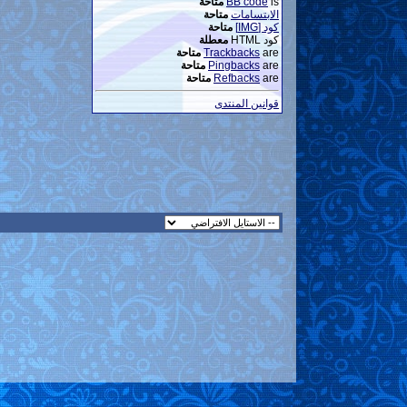
is
BB code
متاحة
الابتسامات
متاحة
كود [IMG]
متاحة
كود HTML
معطلة
are
Trackbacks
متاحة
are
Pingbacks
متاحة
are
Refbacks
متاحة
قوانين المنتدى