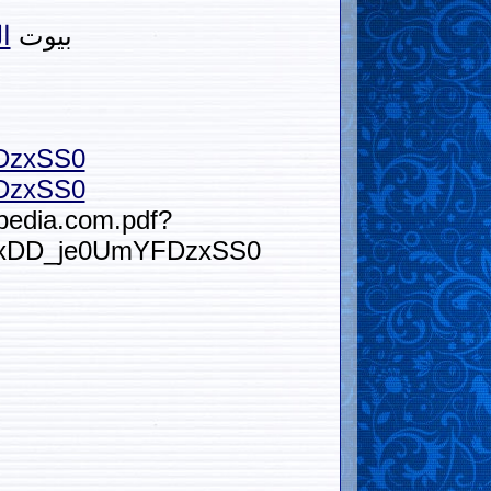
بيوت
ا
FDzxSS0
FDzxSS0
bpedia.com.pdf?
5xDD_je0UmYFDzxSS0