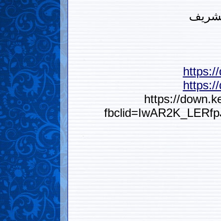
شريف
https:
https:
https://down.k
fbclid=IwAR2K_LER