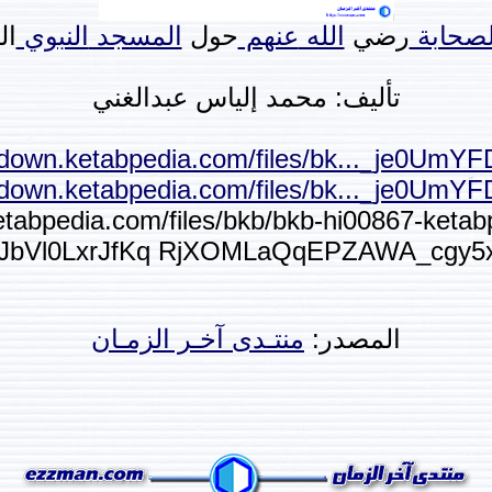
لصحابة
رضي
الله
عنهم
حول
المسجد
النبوي
ال
تأليف: محمد إلياس عبدالغني
//down.ketabpedia.com/files/bk..._je0UmY
//down.ketabpedia.com/files/bk..._je0UmY
etabpedia.com/files/bkb/bkb-hi00867-keta
fpJbVl0LxrJfKq RjXOMLaQqEPZAWA_cgy
المصدر:
منتـدى آخـر الزمـان