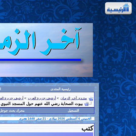
رئيسية المنتدى
ا
منتـدى آخـر الزمـان
>
أرشيف جزيرة العرب
>
أرشيف جزيرة الع
بيوت الصحابة رضي الله عنهم حول المسجد النبوي
التسجيل
محرك بحث جوجل
الخميس 6 أغسطس 2026 ميلادى - 21 صفر 1448 هجرى
كتب