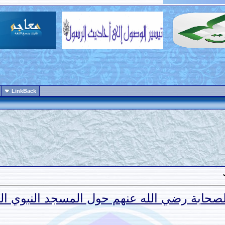
LinkBack
لصحابة رضي الله عنهم حول المسجد النبوي ا