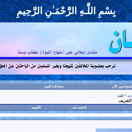
بِسْمِ اللَّـهِ الرَّحْمَـٰنِ الرَّحِيمِ
لمتواجدون الآن
مشاركات اليوم
رب
>
كتب
 الشريف
التعليمـــات
التقويم