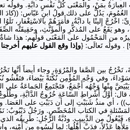
العِبارَةُ بمَنْ، والمَعْنَى كُلُّ نَفْسٍ دابَّةِ. وقولُه ت
نَّما أرادَ العُمُومَ، يَدُلُّ على ذلك قولُ ابنِ عَبّاس: ((كادَ
ِ: اخْرُجْ إِلينْا يا دابَّةُ، فأَمَرَهُمْ بالاسْتِغْفارِ، تَلَ
 يَقَعُ على المُذكَّرِ والُمؤَنَّثِ، وحَقِيقَتُه الصِّفَةُ.
، ونَظِيرُه من المَحْمُول على المَعْنَى قولُهم: هذا شاةٌ
وإذا وقع القول عليهم أخرجنا
َةَ، تَخْرُجُ بين الصَّفا والمْرُوَةِ، وجاء أيضاً أنَّها تَخْر
ةً سَوْداءَ، وفي وَجْهِ المُؤْمِن نُكْتَةً بَيْضاءَ، فتَفْشُو ن
 يَبْيَضَّ مِنْها وَجْهُه أَجْمَعُ، فتَجْتَمِعُ الجَماعَةُ على
 قال: أَوَّلُ أَشْراطِ السّاعَةِ خُرُوجُ الدَّابَّةِ، وطُل
 دُب)) ، أي منذُ شَبَبْتِ إلى أن دَبَبْتِ على العَصَا. 
ئلةِ في الكتاب المُخَصِّصِ. ورَجُلٌ دَيْبُوبٌ: نَمّامٌ، كأ
، فَيْعُولٌ من الدَّبِيبِ. ودُبَّةُ الرَّجُلِ: طَرِيقُه الذي يَ
: مَلأَها عَدْلاً، فدَبَّ أَهْلُها: لما لَبِسُوه من أَمْنِه، 