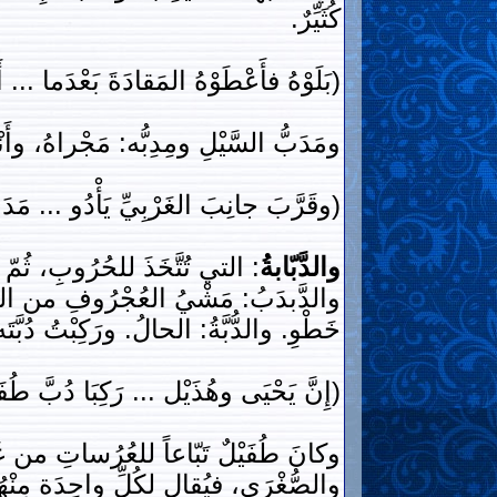
كُثَيِّرٌ.
(بَلَوْهُ فأَعْطَوْهُ المَقادَةَ بَعْدَما ... أ
ومَدَبُّ السَّيْلِ ومِدِبُّه: مَجْراهُ، وأَ
(وقَرَّبَ جانِبَ الغَرْبِيِّ يَأْدُو ... مَدَ
والدَّبّابةُ
: التي تُتَّخَذَ للحُرُوبِ، ثُمّ
والدَّبدَبُ: مَشْيُ العُجْرُوفِ من النَّمْل
خَطْوِ. والدُّبَّةُ: الحالُ. ورَكِبْتُ دُبَّ
(إِنَّ يَحْيَى وهُذَيْل ... رَكِبَا دُبَّ طُف
وكانَ طُفَيْلٌ تَبّاعاً للعُرُساتِ من غَ
والصُّغْرَى، فيُقال لكُلِّ واحِدَة مِنْهُما