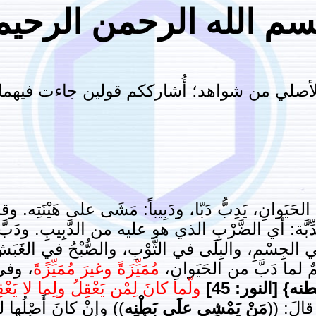
سم الله الرحمن الرحيم
لأصلي من شواهد؛ أُشارككم قولين جاءت فيهما
لحَيَوانِ، يَدِبُّ دَبّا، ودَبِيباً: مَشَى على هَيْنَتِه. وقال
ُّ الدِّبَّة: أي الضَّرْبِ الذي هو عليه من الدَّبِيبِ. ودَ
ُ في الجِسْمِ، والبِلَى في الثَّوْبِ، والصُّبْحُ في الغَبَ
سمٌ لما دَبَّ من الحَيَوانِ،
مُمَيِّزَةً وغيرَ مُمَيِّزًَةَ
، وفي ا
[النور: 45]
ولّما كانَ لِمْن يَعْقِلُ ولِما لا يَعْق
قالَ: ((
مَنْ يَمْشِي علَى بَطْنِه
)) وإنْ كانَ أَصْلُها لم