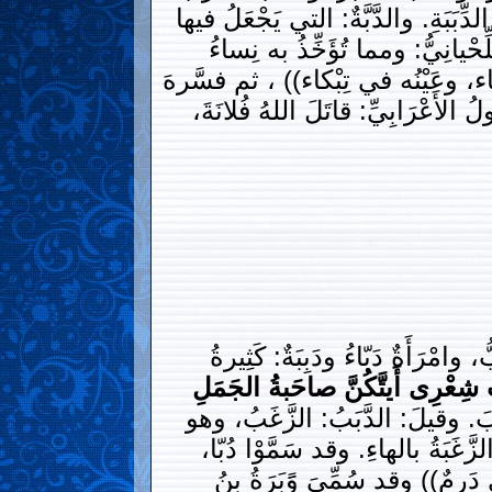
ِّبَبَةِ. والدَّبَّةٌ: التي يَجْعَلُ فيها
حْيانِيُّ: ومما تُؤَخِّذُ به نِساءُ
شاء، وعَيْنُه في تِبْكاء)) ، ثم فسَّرهَ
 الأَعْرَابِيِّ: قاتَلَ اللهُ فُلانَةَ،
امْرَأَةٌ دَبّاءُ ودَبِبَةٌ: كَثِيرةُ
َ شِعْرِى أَيتَّكُنَّ صاحَبةُ الجَمَلِ
َبَ. وقيلَ: الدَّبَبُ: الزَّغَبُ، وهو
َّغَبَةُ بالهاءِ. وقد سَمَّوْا دُبّا،
َرِمٌ)) وقد سُمِّىَ وًَبَرَةُ بنُ