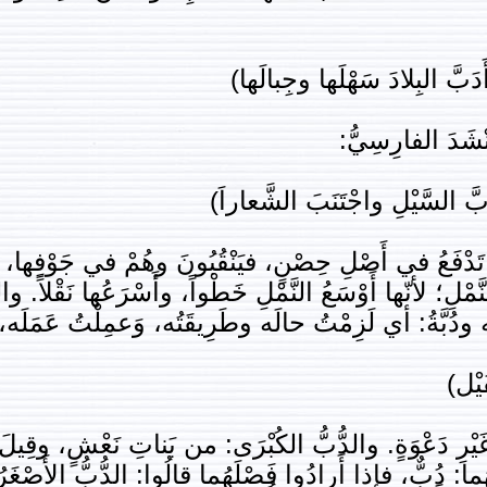
َدَبَّ البِلادَ سَهْلَها وجِبالَها)
نْشَدَ الفارِسِيُّ:
بَّ السَّيْلِ واجْتَنَبَ الشَّعاراَ)
 تَدْفَعُ في أَصْلِ حِصْنٍ، فيَنْقُبُونَ وهُمْ في جَوْفِها، س
ِ؛ لأنّها أَوْسَعُ النَّمْلِ خَطْواً، وأَسْرَعُها نَقْلاً. والد
تَه ودُبَّةُ: أي لَزِمْتُ حالَه وطَرِيقَتُه، وَعمِلْتُ عَمَلَه
َيْل)
يْرِ دَعْوَةٍ. والدُّبُّ الكُبْرَى: من بَناتِ نَعْشٍ، وقِي
: دُبٌّ، فإذا أَرادُوا فَصْلَهُما قالُوا: الدُّبُّ الأَصْغَرُ، 