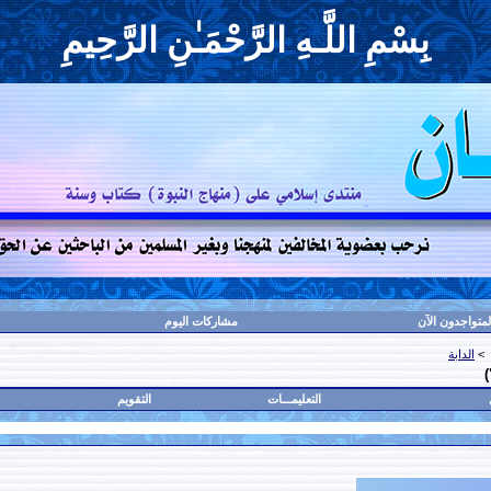
بِسْمِ اللَّـهِ الرَّحْمَـٰنِ الرَّحِيمِ
لمتواجدون الآن
مشاركات اليوم
>
الدابة
)
التعليمـــات
التقويم