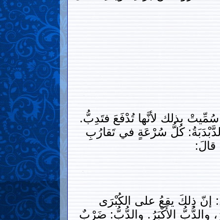
ُمِّيتْ بذلك لأنَّها تُدْفَعَ فتَدِبُّ.
َّبْدَبَةُ: كُلُّ سُرْعَةٍ في تَقارُبِ
، قالَ:
لَ: إنّ ذِلكَ يقعُ على الكُبْرَى
والدُّبُّ الأَكْبَرُ. والدُّبُّ: ضَرْبٌ