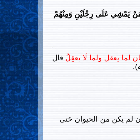
 مَنْ يَمْشِي عَلَى رِجْلَيْنِ وَمِنْهُمْ
ن لما يعقل ولما لَا يعقِلُ
قال
).
 وإن لم يكن من الحيوان حَتى