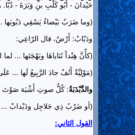
حَيْدانَ - أَبُو كَلْبِ بنِ وَبَرَةَ - دُبّا
(وما ضَرَبٌ بَيْضاءُ يَسْقِي دَبُوبَها .
ودَبّابٌ: أَرْضٌ، قال الرّاعِي:
(كأًَنَّ هِنْداً ثَنَاياهَا وبَهْجَتَها ... لما ا
(مَوْلِيَّةٌ أَنُفٌ جادَ الرَّبِيعُ لَها ... 
والدَّبْدَبَةُ
: كُلُّ صوتِ أَشْبَهَ صَوْتَ وَق
(أو ضَرْبُ ذِي جَلاجِل ودَبْدابْ ... ) 
القول الثاني: