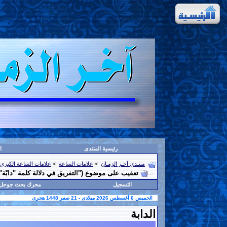
رئيسية المنتدى
ا
منتـدى آخـر الزمـان
>
علامات الساعة
>
علامات الساعة الكبرى
تعقيب على موضوع ("التفريق في دلالة كلمة "دابّة"
التسجيل
محرك بحث جوجل
الخميس 6 أغسطس 2026 ميلادى - 21 صفر 1448 هجرى
الدابة