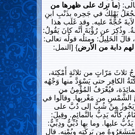
عالى: {
ما ترك على ظهرها من
 الجُعَلُ يَهْلِكُ في جَحِره بذَنْبِ ابنِ
وُا الآيةَ حُجَّةً عليه. وقد غَلَب هذا
 وذُكِرَ عن رُؤْبَةَ أنَّه كانَ يَقُولُ:
، قالَ الخَلِيلُ: ومثلُه قولُه تعالى:
 لهم دابة من الأرض
} [النمل:
ُجُ ثلاثَ مَرّاتٍ من ثلاثَةٍ أَمْكِنَة،
ُكْتَةُ الكافِر حتى يَسْوَدَّ منها وَجْهُه
 المائِدَة، فيُعْرَفُ المُؤْمِنُ من
ُوعُ الشَّمْسِ من مَغْربِها. وقالُوا في
ويَجُوزُ مِنْ شُبَّ إلى دُبَّ على
َنَّه يَدِبُّ بالنَّمائِمِ. وقِيلَ:
دُبُّ عليها. وما بها دُبِّيٌّ ودِبِّيٌّ:
واسْتشَعَرُوهُ من بَركَتِه ويُمْنِه. قال