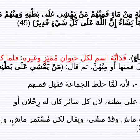
ابَّةٍ مِنْ مَاءٍ فَمِنْهُمْ مَنْ يَمْشِي عَلَى بَطْنِهِ وَمِنْهُمْ
ا يَشَاءُ إِنَّ اللَّهَ عَلَى كُلِّ شَيْءٍ قَدِيرٌ)
(45)
اءٍ)
،
فَدَابَّة اسم لكل حيوان مُمَيَزٍ وغيره
:
فلما كا
َ فمنها أو مِنْهُنَّ. ثم قال: (
مَنْ يَمْشي عَلَى بَطْنِه
ِل -، لأنه لَمَّا خلَط الجماعةَ فقيل فمنهم
شي على بطنه، لأن كل سائر كان له رِجْلان أو
ل له ماش وقَدْ مَشَى، ويقال لكل مُسْتَمِر مَاشٍ،