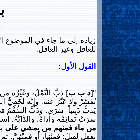
ب
زيادة إلى ما جاء في الموضوع ا
للعاقل وغير العاقل.
القول الأول
:
"
[د ب ب]
دَبَّ النَّمْلُ، وغَيْرُه من ا
يُفَسِّرْ ولا عَبَّرَ عنه. وإِنّه لخَفِي
يَدِبُّ دَبِيباً: سَرَى. ودَبَّ السُّقْم
سَرَتْ نَمائِمُه وأذاهُ. والدَّابَّةُ: ا
من ماء فمنهم من يمشي على بطنه} 
يعقل لِقيلَ: فمِنْهَا، أو فمِنْهُنَّ، ثم 