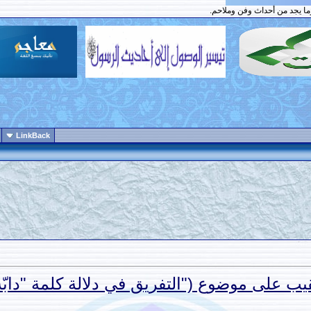
وما يجد من أحداث وفن وملاحم.
LinkBack
يب على موضوع ("التفريق في دلالة كلمة "دابّة