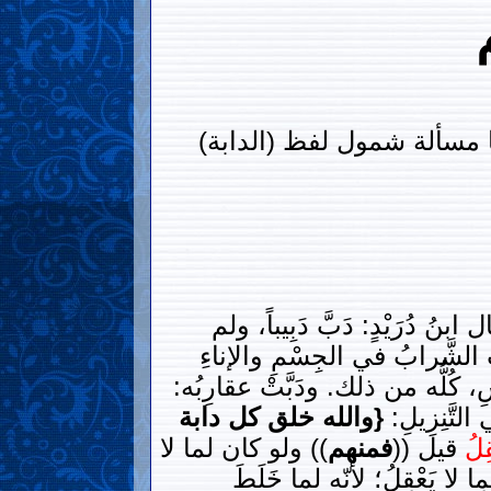
 مسألة شمول لفظ (الدابة)
 ابنُ دُرَيْدٍ: دَبَّ دَبِيباً، ولم
بَّ الشَّرابُ في الجِسْمِ والإناءِ
شِ، كُلُّه من ذلك. ودَبَّتْ عقارِبُه:
لتَّنِزِيلِ:
{والله خلق كل دابة
ِلُ
قيل ((
فمنهم
)) ولو كان لما لا
ِا لا يَعْقِلُ؛ لأنّه لما خَلَطَ