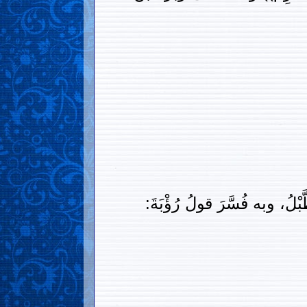
بْلُ، وبه فُسَّرَ قولُ رُؤْبَةَ: