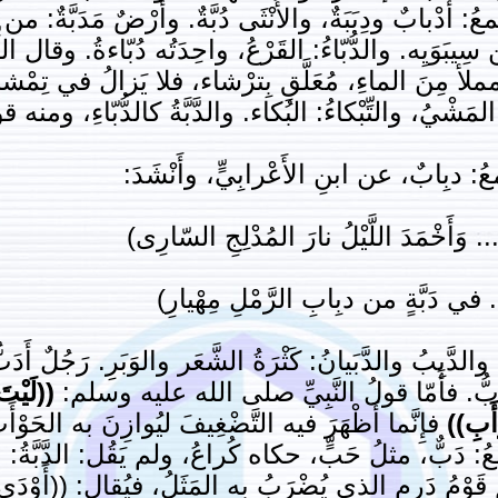
 أَدْبابٌ ودِبَبَةٌ، والأُنْثَى دُبَّةٌ. وأرْضٌ مَدَبَّةٌ: من الد
يبَوَيِه. والدُّبّاءُ: القَرْعُ، واحِدَتُه دُبّاءةُ. وقال اللِّ
اء، مملأ مِنَ الماءِ، مُعَلَّقِ بِترْشاء، فلا يَزالُ في تِمْ
مَشْيُ، والتِّبْكاءُ: البُكاء. والدَّبَّةُ كالدُّبّاءِ، ومنه قولُ
: دبِابٌ، عن ابنِ الأَعْرابِيٍّ، وأَنْشَدَ:
وَأَخْمَدَ اللَّيْلُ نارَ المُدْلِجِ السّارِى)
.. في دَبَّةٍ من دبِابِ الرَّمْلِ مِهْيارِ)
بِبُ والدَّبَيانُ: كَثْرَةُ الشَّعَر والوَبَرِ. رَجُلٌ أَدَبُّ، و
أَزَبُّ. فأَمّا قولُ النَّبِيِّ صلى الله عليه وسلم:
((لَيْت
أَبِ))
فإِنَّما أَظْهَرَ فيه التَّضْغِيفَ ليُوازِنَ به الحَوْأ
عُ: دَبٌّ، مثلُ حَبٍّ، حكاه كُراعُ، ولم يَقُل: الدَّبَّةُ: الز
َوْمُ دَرِمٍ الذي يُضْرَبُ به المَثَلُ، فيُقال: ((أَوْدَى د