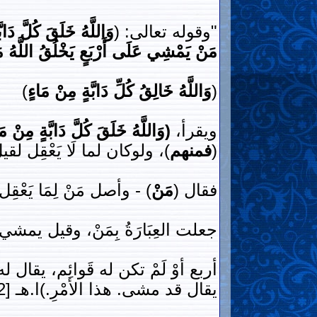
"وقوله تعالى: (
وَاللَّهُ خَلَقَ كُلَّ دَ
مَنْ يَمْشِي عَلَى أَرْبَعٍ يَخْلُقُ اللَّهُ مَ
(
وَاللَّهُ خَالِقُ كُلِّ دَابَّةٍ مِنْ مَاءٍ
)
ويقرأ،
(وَاللَّهُ خَلَقَ كُلَّ دَابَّةٍ مِنْ مَ
(
فمنهم
)، ولوكان لما لَا يَعْقِل لقيل
فقال (
مَنْ
) - وأصل مَنْ لِمَا يَعْق
جعلت العِبَارَةُ بِمَنْ، وقيل يم
أربع أوْ لَمْ تكن له قَوائِم، يقا
يقال قد مشى. هذا الأمْرِ.)ا.هـ [2]