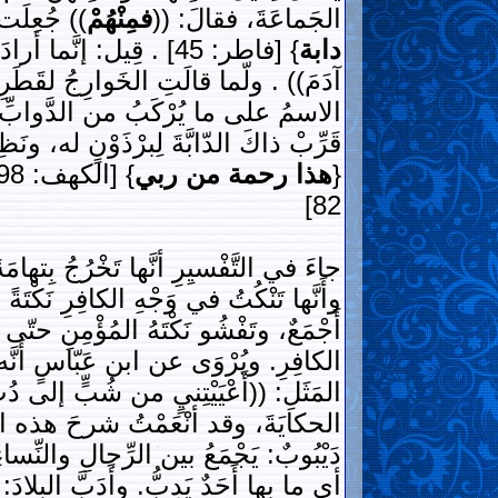
الجَماعَةَ، فقالَ: ((
فمِنْهُمْ
)) جُعِلَت 
دابة
} [فاطر: 45] . قِيل: إ
آدَمَ)) . ولّما قالَتِ الخَوارِجُ لقَطَرِىّ
الاسمُ على ما يُرْكَبُ من الدَّوابِّ، وهو
قَرِّبْ ذاكَ الدّابَّةَ لِبرْذَوْنٍ له
{
هذا رحمة من ربي
} [الكهف: 98] . وقولُه تَعالَى: {
82]
جاءَ في التَّفْسيِرِ أنَّها تَخْرُجُ بِتهام
وأَنَّها تَنْكُتُ في وَجْهِ الكافِرِ نَكْتَ
أَجْمَعٌ، وتَفْشُو نَكْتَهُ المُؤْمِنِ حتّى
الكافِرِ. ويُرْوَى عن ابن عَبّاسٍ أَنَّه
المَثَلِ: ((أَعْيَيْتِنيٍ من شُبٍّ إلى
الحكايَةَ، وقد أنْعَمْتُ شرحَ هذه المَسْ
دَيْبُوبٌ: يَجْمَعُ بين الرِّجالِ والنِّساءِ
أي ما بها أَحَدٌ يَدِبُّ. وأَدَبَّ البِلادَ