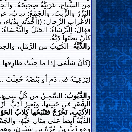
من السِّباعِ، عَرَبِيَّةٌ صِحِيحَةٌ، والجمعُ:
البَزْرُ والزَّيتُ، والجَمْعُ: دبابٌ، عن سِ
الأَعْرابِ الرِّجالَ: ((أَخَّذْتُه بِدُبّ
فقالَ: التِّرْشاءُ: الحَبْلُ والتِّمْشاءُ: ال
كأَنّ بطْنَها دَبَّةٌ.
و
الدَّبَّةُ
: الكَثِيبُ من الرَّمْلِ، والجمعُ
(كأَنَّ سَلْمَى إذا ما جِئْتُ طارِقَها ... 
(تِرْعِيبَةٌ في دَمٍ أو بَيْضَةٌ جُعِلَتْ .
و
الدَّبُوبُ
: السَّمِينُ من كُلِّ شيءٍ. والدَّ
الشَّعَرِ في جَبِيِنها، وبَعيرٌ أَدَبُّ: 
الأَدْيَبِ، تَخْرُجُ فتَنْبَحُها كِلابُ الحَوْ
الدَّبَّةُ أيضاً على مِثالِ حَبَّةٍ، والجَمْ
وهو دُبُّ بنُ مُرَّةَ بنِ شَيْبانَ، وهم ق