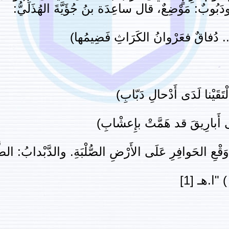
. ودَبُوبٌ: مَوْضِعٌ، قال ساعِدَة بنُ جُؤَيَّةَ الهُذَلَيُّ:
.. دُفاقٌ فعَرْوانُ الكَرَاثِ فَضِيمُها)
لْتَقَيْنا لَدَى أَدْحالِ دَبّابِ)
عَلَى أَبارِيقَ قد هَمَّتْ بإِعشْابِ)
ْعِ الحَوافِرِ عَلَى الأَرْضِ الصُّلْبَةِ. والدَّبْدابُ: الطَّ
"ا.هـ [1]