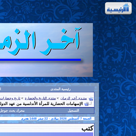
رئيسية المنتدى
ا
منتـدى آخـر الزمـان
>
منتدى التاريخ والحضارة
>
تاريخ وحضارات 
الإسهامات الحضارية للمرأة الأندلسية من عهد الدولة ا
التسجيل
محرك بحث جوجل
الجمعة 7 أغسطس 2026 ميلادى - 22 صفر 1448 هجرى
كتب