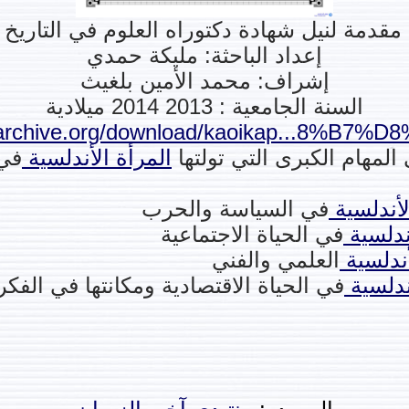
قدمة لنيل شهادة دكتوراه العلوم في التاريخ
إعداد الباحثة: مليكة حمدي
إشراف: محمد الأمين بلغيث
السنة الجامعية : 2013 2014 ميلادية
/archive.org/download/kaoikap...8%B7%D
مهام الكبرى التي تولتها
المرأة
الأندلسية
في 
لأندلسية
في السياسة والحرب
ندلسية
في الحياة الاجتماعية
أندلسية
العلمي والفني
ندلسية
في الحياة الاقتصادية ومكانتها في الفكر