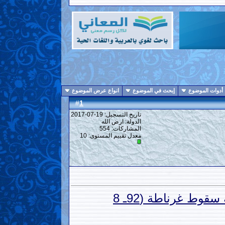
أدوات الموضوع
إبحث في الموضوع
انواع عرض الموضوع
1
#
تاريخ التسجيل: 19-07-2017
الدولة: ارض الله
المشاركات: 554
معدل تقييم المستوى:
10
قوط غرناطة (92ـ 8