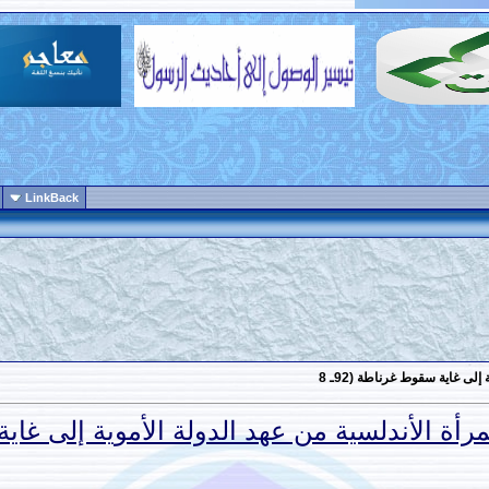
LinkBack
لى غاية سقوط غرناطة (92ـ 8
أة الأندلسية من عهد الدولة الأموية إلى غاية س