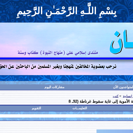
بِسْمِ اللَّـهِ الرَّحْمَـٰنِ الرَّحِيمِ
لمتواجدون الآن
مشاركات اليوم
إنسانية
>
كتب
لأموية إلى غاية سقوط غرناطة (92ـ 8
التعليمـــات
التقويم