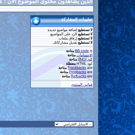
الذين يشاهدون محتوى الموضوع الآن : 1
تعليمات المشاركة
لا تستطيع
إضافة مواضيع جديدة
لا تستطيع
الرد على المواضيع
لا تستطيع
إرفاق ملفات
لا تستطيع
تعديل مشاركاتك
is
BB code
متاحة
الابتسامات
متاحة
كود [IMG]
متاحة
كود HTML
معطلة
are
Trackbacks
متاحة
are
Pingbacks
متاحة
are
Refbacks
متاحة
قوانين المنتدى