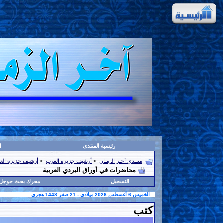
رئيسية المنتدى
ا
منتـدى آخـر الزمـان
>
أرشيف جزيرة العرب
>
أرشيف جزيرة الع
محاضرات في أوراق البردي العربية
التسجيل
محرك بحث جوجل
الخميس 6 أغسطس 2026 ميلادى - 21 صفر 1448 هجرى
كتب