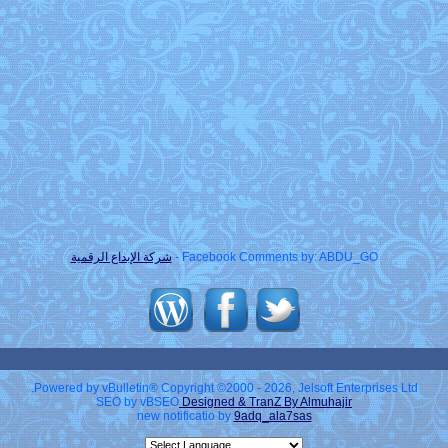
Facebook Comments by: ABDU_GO -
شركة الإبداع الرقمية
Powered by vBulletin® Copyright ©2000 - 2026, Jelsoft Enterprises Ltd.
SEO by vBSEO
Designed & TranZ By Almuhajir
new notificatio by
9adq_ala7sas