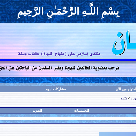
بِسْمِ اللَّـهِ الرَّحْمَـٰنِ الرَّحِيمِ
لمتواجدون الآن
مشاركات اليوم
رب
>
كتب
التعليمـــات
التقويم