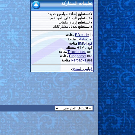
تعليمات المشاركة
لا تستطيع
إضافة مواضيع جديدة
لا تستطيع
الرد على المواضيع
لا تستطيع
إرفاق ملفات
لا تستطيع
تعديل مشاركاتك
is
BB code
متاحة
الابتسامات
متاحة
كود [IMG]
متاحة
كود HTML
معطلة
are
Trackbacks
متاحة
are
Pingbacks
متاحة
are
Refbacks
متاحة
قوانين المنتدى