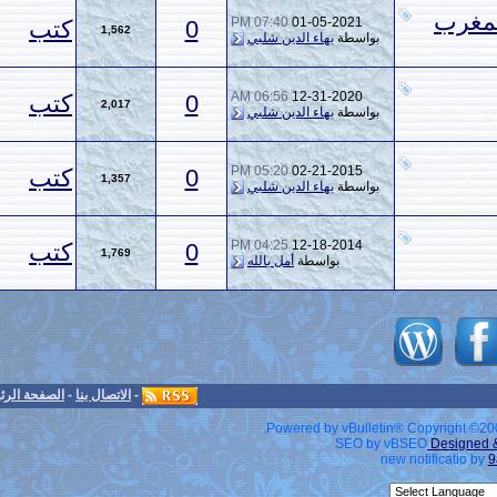
07:40 PM
01-05-2
0
كتب
1,562
ة
بهاء الدين شلبي
06:56 AM
12-31-2
0
كتب
2,017
ة
بهاء الدين شلبي
05:20 PM
02-21-2
0
كتب
1,357
ة
بهاء الدين شلبي
04:25 PM
12-18-2
0
كتب
1,769
بواسطة
أمل بالله
-
الاتصال بنا
-
الصفحة الرئيسية
-
الأرشيف
-
الأعلى
Powered by v
S