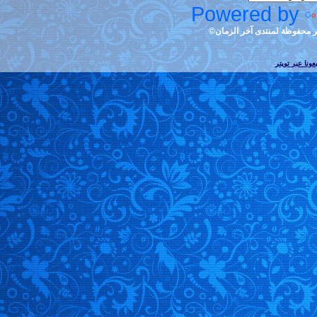
Po
ن©