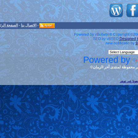
-
الاتصال بنا
-
الصفحة الرئيسية
-
الأرشيف
-
الأعلى
Powered by v
S
Po
ان©