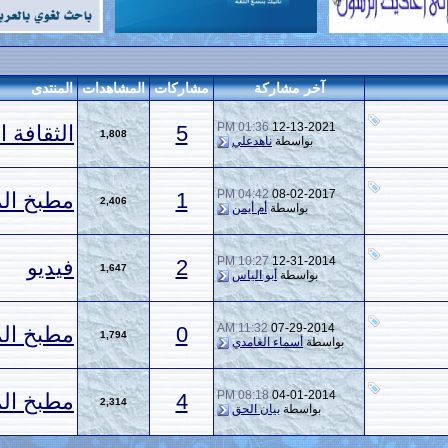
 مشاركة
مشاركات
المشاهدات
المنتدى
01:36 PM
12-13
5
الثقافة الصحية
1,808
واسطة
ناهدعلي
04:42 PM
08-02
1
مطبخ المنتدى
2,406
بواسطة
أم أيمن
10:27 PM
12-31
2
فيديو
1,647
اسطة
أبو الياس
11:32 AM
07-29-
0
مطبخ المنتدى
1,794
ة
أسماء الغامدي
08:18 PM
04-01
4
مطبخ المنتدى
2,314
اسطة
بيان الحق