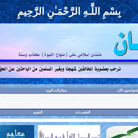
بِسْمِ اللَّـهِ الرَّحْمَـٰنِ الرَّحِيمِ
لمتواجدون الآن
مشاركات اليوم
التعليمـــات
التقويم