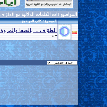
المواضيع ذات الكلمات الدلالية مع
الطوّاف
الموضوع / كاتب الموضوع
الطوّاف ... بالصفا والمروة 
صبح