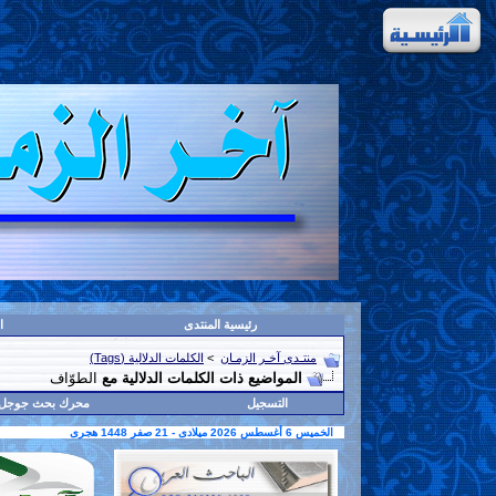
رئيسية المنتدى
ا
منتـدى آخـر الزمـان
>
الكلمات الدلالية (Tags)
المواضيع ذات الكلمات الدلالية مع
الطوّاف
التسجيل
محرك بحث جوجل
الخميس 6 أغسطس 2026 ميلادى - 21 صفر 1448 هجرى