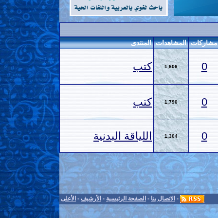
مشاركات
المشاهدات
المنتدى
0
كتب
1,606
0
كتب
1,790
0
اللياقة البدنية
1,304
-
الاتصال بنا
-
الصفحة الرئيسية
-
الأرشيف
-
الأعلى