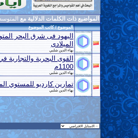
المواضيع ذات الكلمات الدلالية مع
المتوس
الموضوع / كاتب الموضوع
اليهود فى شرق البحر الم
الميلادى
بهاء الدين شلبي
1100م
بهاء الدين شلبي
تمارين كارديو للمستوي ال
بهاء الدين شلبي