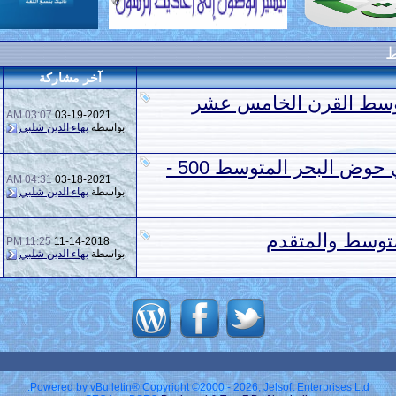
ط
آخر مشاركة
توسط القرن الخامس عشر
03:07 AM
03-19-2021
بواسطة
بهاء الدين شلبي
القوى البحرية والتجارية في حوض البحر المتوسط 500 -
04:31 AM
03-18-2021
بواسطة
بهاء الدين شلبي
متوسط والمتقدم
11:25 PM
11-14-2018
بواسطة
بهاء الدين شلبي
Powered by vBulletin® Copyright ©2000 - 2026, Jelsoft Enterprises Ltd.