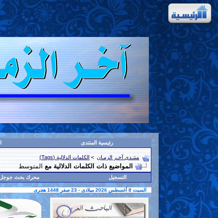
رئيسية المنتدى
ا
منتـدى آخـر الزمـان
>
الكلمات الدلالية (Tags)
المواضيع ذات الكلمات الدلالية مع
المتوسط
التسجيل
محرك بحث جوجل
السبت 8 أغسطس 2026 ميلادى - 23 صفر 1448 هجرى