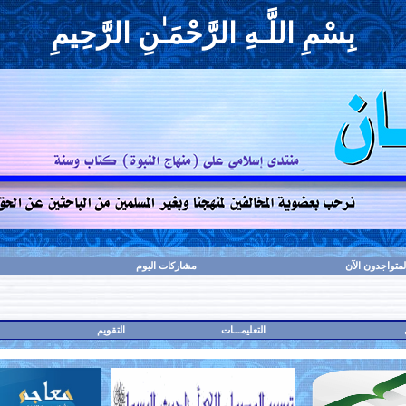
بِسْمِ اللَّـهِ الرَّحْمَـٰنِ الرَّحِيمِ
لمتواجدون الآن
مشاركات اليوم
التعليمـــات
التقويم