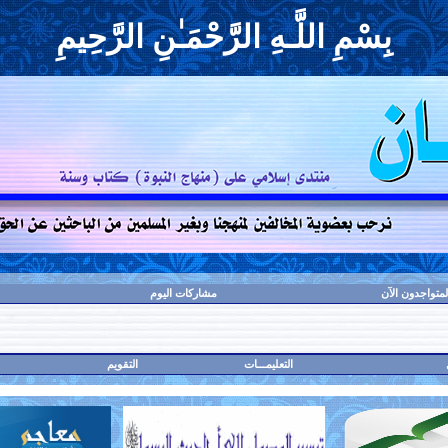
بِسْمِ اللَّـهِ الرَّحْمَـٰنِ الرَّحِيمِ
لمتواجدون الآن
مشاركات اليوم
التعليمـــات
التقويم