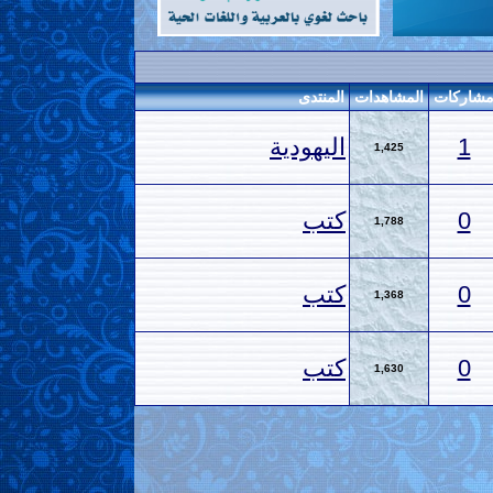
شاركات
المشاهدات
المنتدى
1
اليهودية
1,425
0
كتب
1,788
0
كتب
1,368
0
كتب
1,630