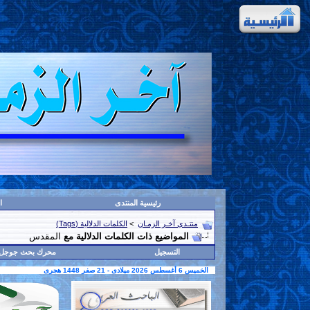
رئيسية المنتدى
ا
منتـدى آخـر الزمـان
>
الكلمات الدلالية (Tags)
المواضيع ذات الكلمات الدلالية مع
المقدس
التسجيل
محرك بحث جوجل
الخميس 6 أغسطس 2026 ميلادى - 21 صفر 1448 هجرى