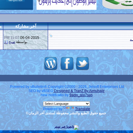
آخر مشاركة
م
.
11:07 PM
06-04-2015
بواسطة
صبح
Powered by vBulletin® Copyright ©2000 - 2026, Jelsoft Enterprises Ltd.
SEO by vBSEO
Designed & TranZ By Almuhajir
new notificatio by
9adq_ala7sas
Powered by
Translate
جميع حقوق الطبع والنشر محفوظة لمنتدى آخر الزمان©