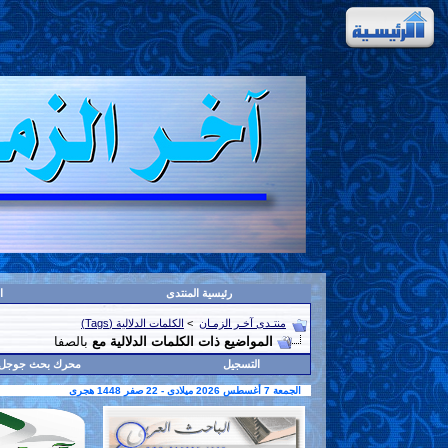
رئيسية المنتدى
ا
منتـدى آخـر الزمـان
>
الكلمات الدلالية (Tags)
المواضيع ذات الكلمات الدلالية مع
بالصفا
التسجيل
محرك بحث جوجل
الجمعة 7 أغسطس 2026 ميلادى - 22 صفر 1448 هجرى