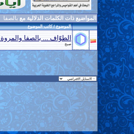
المواضيع ذات الكلمات الدلالية مع
بالصفا
الموضوع / كاتب الموضوع
الطوّاف ... بالصفا والمروة 
صبح