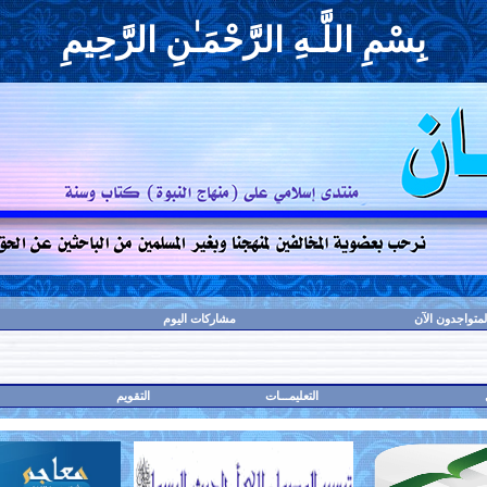
بِسْمِ اللَّـهِ الرَّحْمَـٰنِ الرَّحِيمِ
لمتواجدون الآن
مشاركات اليوم
التعليمـــات
التقويم