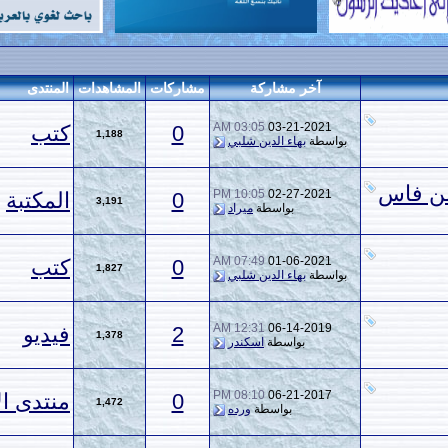
ر مشاركة
مشاركات
المشاهدات
المنتدى
03:05 AM
03-21-
0
كتب
1,188
بهاء الدين شلبي
10:05 PM
02-27-
0
المكتبة
3,191
بواسطة
ميراد
07:49 AM
01-06-
0
كتب
1,827
بهاء الدين شلبي
12:31 AM
06-14-
2
فيديو
1,378
بواسطة
اسكندر
08:10 PM
06-21-
0
منتدى الأطفال
1,472
بواسطة
ورده