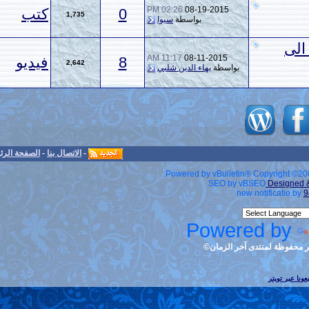
02:26 PM
08-19-
0
كتب
1,735
بواسطة
سيوا
11:17 AM
08-11-
8
فيديو
2,642
بهاء الدين شلبي
-
الاتصال بنا
-
الصفحة الرئيسية
-
الأرشيف
-
الأعلى
Powered by v
S
Po
ن©