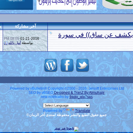
آخر مشاركة
م
 يكشف عن ساق)) في سورة
08:05 PM
01-21-2016
بواسطة
أمل بالله
Powered by vBulletin® Copyright ©2000 - 2026, Jelsoft Enterprises Ltd.
SEO by vBSEO
Designed & TranZ By Almuhajir
new notificatio by
9adq_ala7sas
Powered by
Translate
جميع حقوق الطبع والنشر محفوظة لمنتدى آخر الزمان©