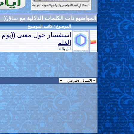
المواضيع ذات الكلمات الدلالية مع
ساق))
الموضوع / كاتب الموضوع
استفسار حول معنى ((يوم
القلم
أمل بالله