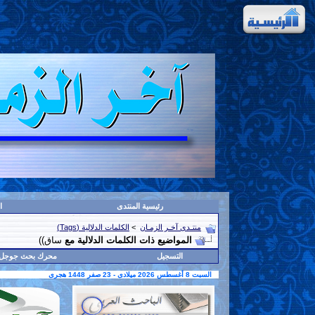
رئيسية المنتدى
ا
منتـدى آخـر الزمـان
>
الكلمات الدلالية (Tags)
المواضيع ذات الكلمات الدلالية مع
ساق))
التسجيل
محرك بحث جوجل
السبت 8 أغسطس 2026 ميلادى - 23 صفر 1448 هجرى