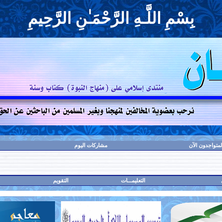
بِسْمِ اللَّـهِ الرَّحْمَـٰنِ الرَّحِيمِ
لمتواجدون الآن
مشاركات اليوم
التعليمـــات
التقويم