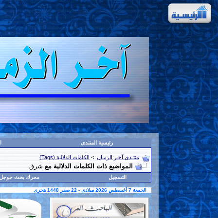
رئيسية المنتدى
ا
منتـدى آخـر الزمـان
>
الكلمات الدلالية (Tags)
المواضيع ذات الكلمات الدلالية مع
شرق
التسجيل
محرك بحث جوجل
الجمعة 7 أغسطس 2026 ميلادى - 22 صفر 1448 هجرى