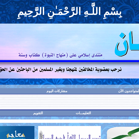
بِسْمِ اللَّـهِ الرَّحْمَـٰنِ الرَّحِيمِ
لمتواجدون الآن
مشاركات اليوم
التعليمـــات
التقويم