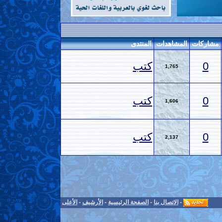
مشاركات
المشاهدات
المنتدى
0
كتب
1,765
0
كتب
1,606
0
كتب
2,137
-
الاتصال بنا
-
الصفحة الرئيسية
-
الأرشيف
-
الأعلى