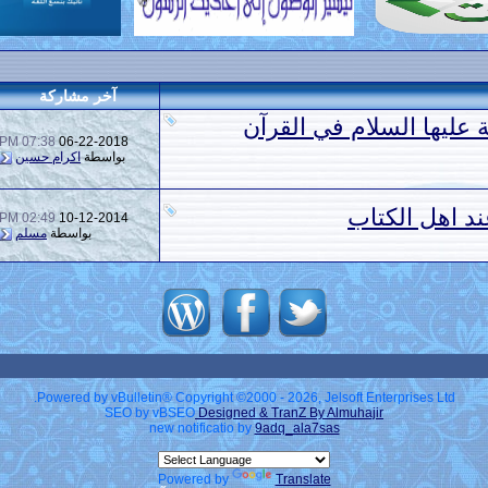
آخر مشاركة
 عليها السلام في القرآن
07:38 PM
06-22-2018
بواسطة
اكرام حسين
ند اهل الكتاب
02:49 PM
10-12-2014
بواسطة
مسلم
Powered by vBulletin® Copyright ©2000 - 2026, Jelsoft Enterprises Ltd.
SEO by vBSEO
Designed & TranZ By Almuhajir
new notificatio by
9adq_ala7sas
Powered by
Translate