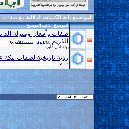
المواضيع ذات الكلمات الدلالية مع
صفات
الموضوع / كاتب الموضوع
صفات وأفعال ومنزلة الدابة
الكريم
‏
(
1
2
3
...
الصفحة الأخيرة
)
بهاء الدين شلبي
رؤية تاريخية لصفات مكة ع
مسلم