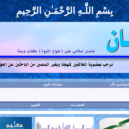
بِسْمِ اللَّـهِ الرَّحْمَـٰنِ الرَّحِيمِ
لمتواجدون الآن
مشاركات اليوم
التعليمـــات
التقويم