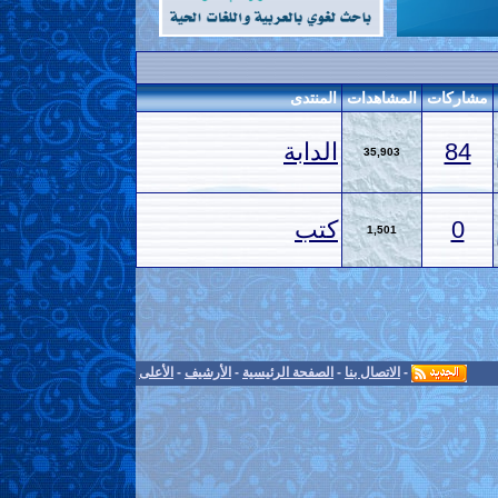
مشاركات
المشاهدات
المنتدى
84
الدابة
35,903
0
كتب
1,501
-
الاتصال بنا
-
الصفحة الرئيسية
-
الأرشيف
-
الأعلى