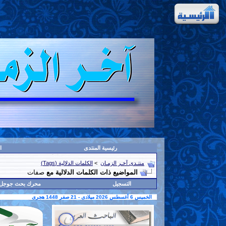
رئيسية المنتدى
ا
منتـدى آخـر الزمـان
>
الكلمات الدلالية (Tags)
المواضيع ذات الكلمات الدلالية مع
صفات
التسجيل
محرك بحث جوجل
الخميس 6 أغسطس 2026 ميلادى - 21 صفر 1448 هجرى