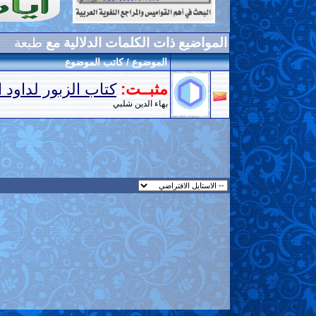
المواضيع ذات الكلمات الدلالية مع
طبعة
الموضوع / كاتب الموضوع
مثبــت:
كتاب الزبور لداود ال
بهاء الدين شلبي