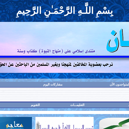
بِسْمِ اللَّـهِ الرَّحْمَـٰنِ الرَّحِيمِ
لمتواجدون الآن
مشاركات اليوم
التعليمـــات
التقويم