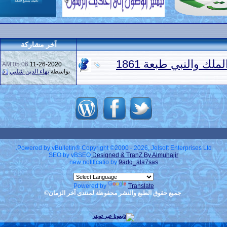
آخر مشاركة
ملك والنبي طبعة 1861
05:06 AM
11-26-2020
بواسطة
بهاء الدين شلبي
Powered by vBulletin® Copyright ©2000 - 2026, Jelsoft Enterprises Ltd.
SEO by vBSEO
Designed & TranZ By Almuhajir
new notificatio by
9adq_ala7sas
Powered by
Translate
جميع حقوق الطبع والنشر محفوظة لمنتدى آخر الزمان©