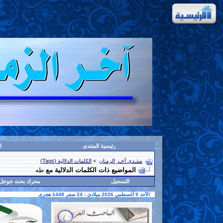
رئيسية المنتدى
ا
منتـدى آخـر الزمـان
>
الكلمات الدلالية (Tags)
المواضيع ذات الكلمات الدلالية مع
طه
التسجيل
محرك بحث جوجل
الأحد 9 أغسطس 2026 ميلادى - 24 صفر 1448 هجرى