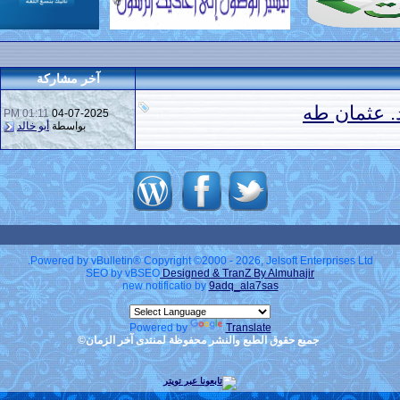
آخر مشاركة
 عثمان طه
01:11 PM
04-07-2025
بواسطة
أبو خالد
Powered by vBulletin® Copyright ©2000 - 2026, Jelsoft Enterprises Ltd.
SEO by vBSEO
Designed & TranZ By Almuhajir
new notificatio by
9adq_ala7sas
Powered by
Translate
جميع حقوق الطبع والنشر محفوظة لمنتدى آخر الزمان©