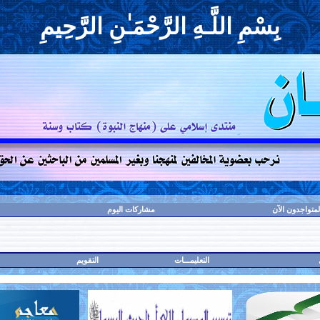
بِسْمِ اللَّـهِ الرَّحْمَـٰنِ الرَّحِيمِ
لمتواجدون الآن
مشاركات اليوم
التعليمـــات
التقويم