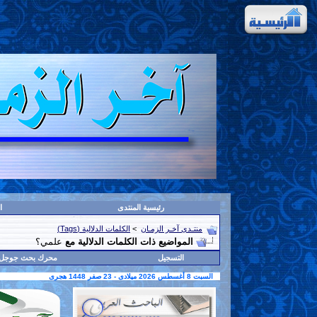
رئيسية المنتدى
ا
منتـدى آخـر الزمـان
>
الكلمات الدلالية (Tags)
المواضيع ذات الكلمات الدلالية مع
علمي؟
التسجيل
محرك بحث جوجل
السبت 8 أغسطس 2026 ميلادى - 23 صفر 1448 هجرى