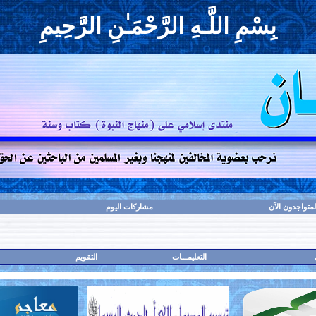
بِسْمِ اللَّـهِ الرَّحْمَـٰنِ الرَّحِيمِ
لمتواجدون الآن
مشاركات اليوم
التعليمـــات
التقويم