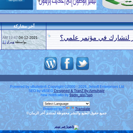
آخر مشاركة
 لتشارك في مؤتمر علمي؟
12:47 AM
04-12-2021
بواسطة
ميراد
Powered by vBulletin® Copyright ©2000 - 2026, Jelsoft Enterprises Ltd.
SEO by vBSEO
Designed & TranZ By Almuhajir
new notificatio by
9adq_ala7sas
Powered by
Translate
جميع حقوق الطبع والنشر محفوظة لمنتدى آخر الزمان©