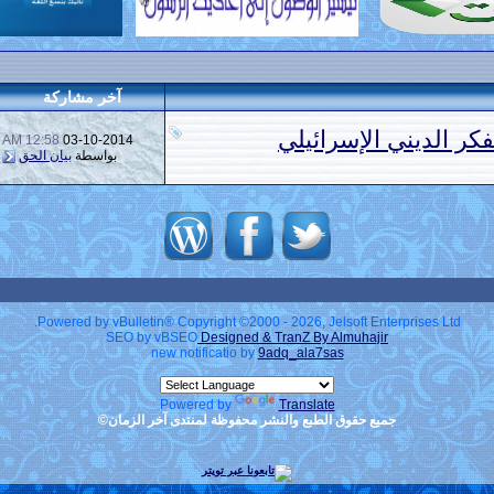
آخر مشاركة
ر الديني الإسرائيلي
12:58 AM
03-10-2014
بواسطة
بيان الحق
Powered by vBulletin® Copyright ©2000 - 2026, Jelsoft Enterprises Ltd.
SEO by vBSEO
Designed & TranZ By Almuhajir
new notificatio by
9adq_ala7sas
Powered by
Translate
جميع حقوق الطبع والنشر محفوظة لمنتدى آخر الزمان©