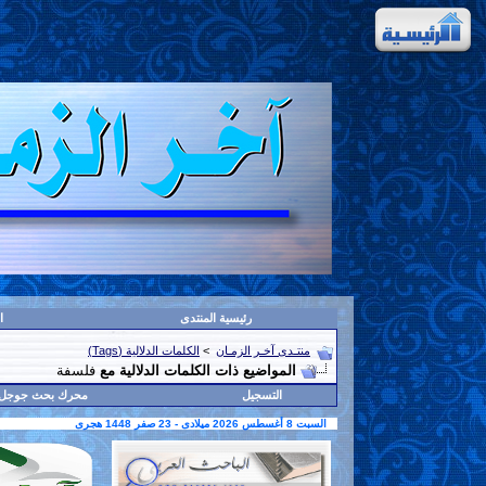
رئيسية المنتدى
ا
منتـدى آخـر الزمـان
>
الكلمات الدلالية (Tags)
المواضيع ذات الكلمات الدلالية مع
فلسفة
التسجيل
محرك بحث جوجل
السبت 8 أغسطس 2026 ميلادى - 23 صفر 1448 هجرى