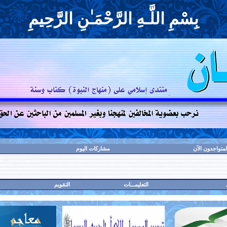
بِسْمِ اللَّـهِ الرَّحْمَـٰنِ الرَّحِيمِ
لمتواجدون الآن
مشاركات اليوم
التعليمـــات
التقويم