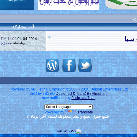
ت
آخر مشاركة
 سبأ
11:02 PM
04-04-2014
بواسطة
صبح
Powered by vBulletin® Copyright ©2000 - 2026, Jelsoft Enterprises Ltd.
SEO by vBSEO
Designed & TranZ By Almuhajir
new notificatio by
9adq_ala7sas
Powered by
Translate
جميع حقوق الطبع والنشر محفوظة لمنتدى آخر الزمان©