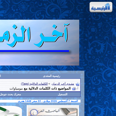
رئيسية المنتدى
ا
منتـدى آخـر الزمـان
>
الكلمات الدلالية (Tags)
المواضيع ذات الكلمات الدلالية مع
مومياوات
التسجيل
محرك بحث جوجل
الجمعة 7 أغسطس 2026 ميلادى - 22 صفر 1448 هجرى