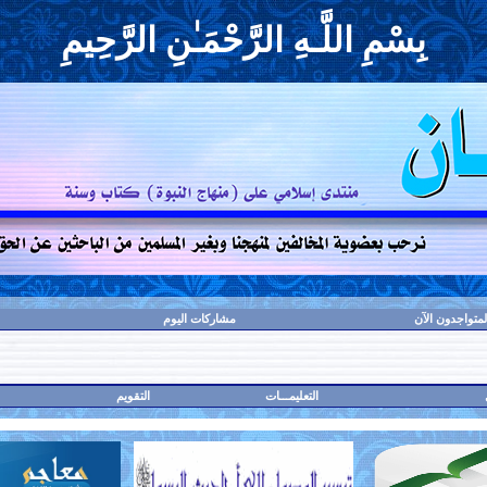
بِسْمِ اللَّـهِ الرَّحْمَـٰنِ الرَّحِيمِ
لمتواجدون الآن
مشاركات اليوم
التعليمـــات
التقويم