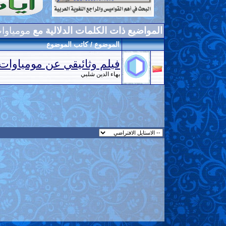
المواضيع ذات الكلمات الدلالية مع
مومياوا
الموضوع / كاتب الموضوع
فيلم وثائيقي عن مومياوات
بهاء الدين شلبي