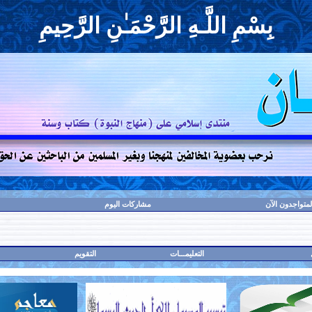
بِسْمِ اللَّـهِ الرَّحْمَـٰنِ الرَّحِيمِ
لمتواجدون الآن
مشاركات اليوم
التعليمـــات
التقويم