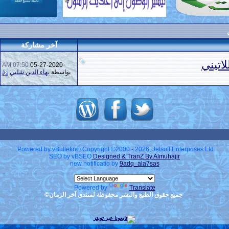
آخر مشاركة
07:50 AM
05-27-2020
بواسطة
بهاء الدين شلبي
Powered by vBulletin® Copyright ©2000 - 2026, Jelsoft Enterprises Ltd.
SEO by vBSEO
Designed & TranZ By Almuhajir
new notificatio by
9adq_ala7sas
Powered by
Translate
جميع حقوق الطبع والنشر محفوظة لمنتدى آخر الزمان©