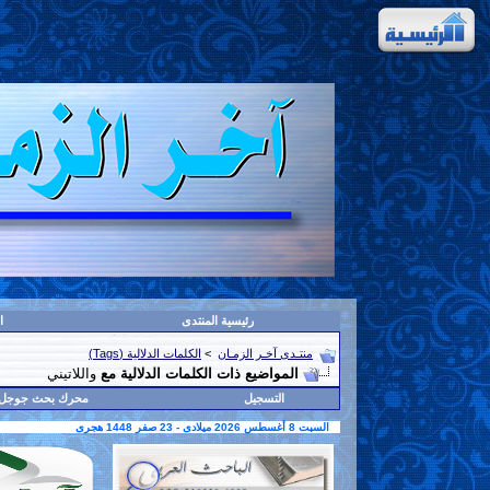
رئيسية المنتدى
ا
منتـدى آخـر الزمـان
>
الكلمات الدلالية (Tags)
المواضيع ذات الكلمات الدلالية مع
واللاتيني
التسجيل
محرك بحث جوجل
السبت 8 أغسطس 2026 ميلادى - 23 صفر 1448 هجرى