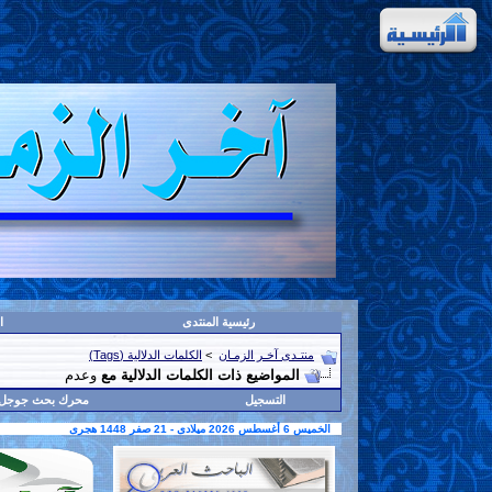
رئيسية المنتدى
ا
منتـدى آخـر الزمـان
>
الكلمات الدلالية (Tags)
المواضيع ذات الكلمات الدلالية مع
وعدم
التسجيل
محرك بحث جوجل
الخميس 6 أغسطس 2026 ميلادى - 21 صفر 1448 هجرى