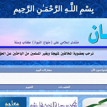
بِسْمِ اللَّـهِ الرَّحْمَـٰنِ الرَّحِيمِ
لمتواجدون الآن
مشاركات اليوم
التعليمـــات
التقويم