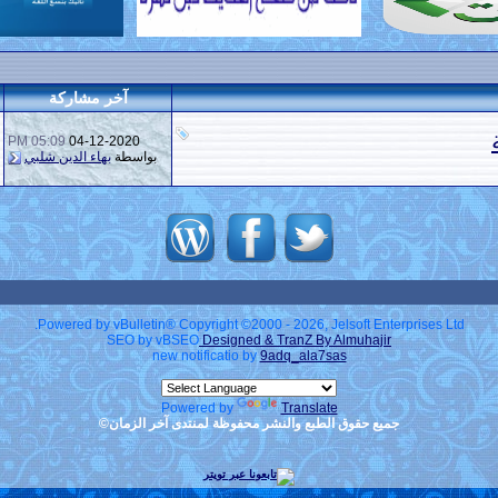
آخر مشاركة
05:09 PM
04-12-2020
بواسطة
بهاء الدين شلبي
Powered by vBulletin® Copyright ©2000 - 2026, Jelsoft Enterprises Ltd.
SEO by vBSEO
Designed & TranZ By Almuhajir
new notificatio by
9adq_ala7sas
Powered by
Translate
جميع حقوق الطبع والنشر محفوظة لمنتدى آخر الزمان©