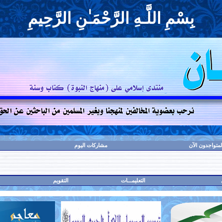
بِسْمِ اللَّـهِ الرَّحْمَـٰنِ الرَّحِيمِ
لمتواجدون الآن
مشاركات اليوم
التعليمـــات
التقويم