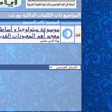
المواضيع ذات الكلمات الدلالية مع
يليه
الموضوع / كاتب الموضوع
موسوعة ميثولوجيا و أساطير
معجم أهم المعبودات القدي
بهاء الدين شلبي