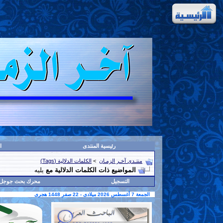
رئيسية المنتدى
ا
منتـدى آخـر الزمـان
>
الكلمات الدلالية (Tags)
المواضيع ذات الكلمات الدلالية مع
يليه
التسجيل
محرك بحث جوجل
الجمعة 7 أغسطس 2026 ميلادى - 22 صفر 1448 هجرى