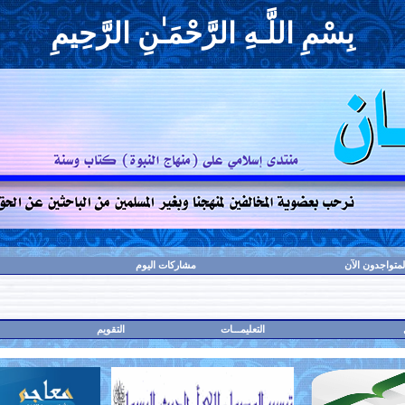
بِسْمِ اللَّـهِ الرَّحْمَـٰنِ الرَّحِيمِ
لمتواجدون الآن
مشاركات اليوم
التعليمـــات
التقويم