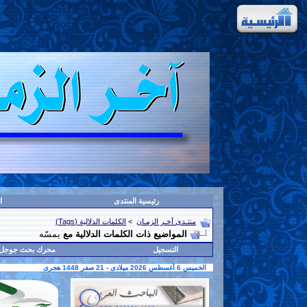
رئيسية المنتدى
ا
منتـدى آخـر الزمـان
>
الكلمات الدلالية (Tags)
المواضيع ذات الكلمات الدلالية مع
يمسّه
التسجيل
محرك بحث جوجل
الخميس 6 أغسطس 2026 ميلادى - 21 صفر 1448 هجرى