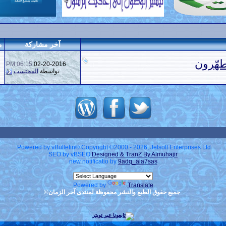
آخر مشاركة
م
طهّرون
06:15 PM
02-20-2016
بواسطة
المحتسب
Powered by vBulletin® Copyright ©2000 - 2026, Jelsoft Enterprises Ltd.
SEO by vBSEO
Designed & TranZ By Almuhajir
new notificatio by
9adq_ala7sas
Powered by
Translate
جميع حقوق الطبع والنشر محفوظة لمنتدى آخر الزمان©