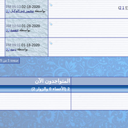
05:13 PM
02-18-2020
11
5,455
بواسطة
محمد عبد الوكيل
12:54 AM
01-28-2020
1
1,070
بواسطة
حفصة
09:11 PM
01-18-2020
9
2,826
بواسطة
ديمه
صفحة 1 من 5
1
2
3
4
5
>
المتواجدون الآن
2 (الأعضاء 0 والزوار 2)