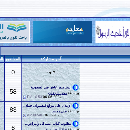
إبحث في هذا المنتدى
آخر مشاركة
المواضيع
المشاركات
المراقبين
0
لا يوجد
0
الديناصور عاش في السعودية
58
214
بواسطة
محب الجنـان
10:53 PM
06-06-2024
الإعلان على موقع فيسبوك، حملة...
83
326
بواسطة
يحي محمد
06:48 AM
10-12-2025
مطلوب كتاب: مشاكل وأمراض...
6
38
بواسطة
بهاء الدين شلبي