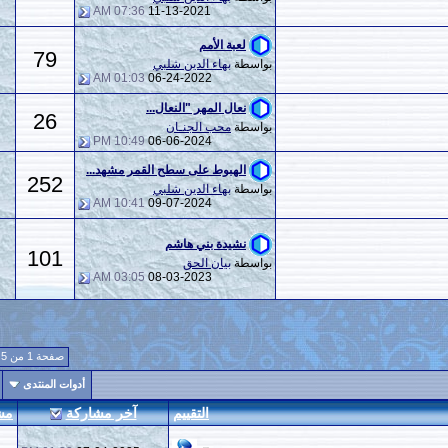
07:36 AM
11-13-2021
لعبة الأمم
79
140
بواسطة
بهاء الدين شلبي
01:03 AM
06-24-2022
نعال المهر "النعال...
26
119
بواسطة
محب الجنـان
10:49 PM
06-06-2024
الهبوط على سطح القمر مشهد...
252
646
بواسطة
بهاء الدين شلبي
10:41 AM
09-07-2024
نشيدة بني هاشم
101
177
بواسطة
بيان الحق
03:05 AM
08-03-2023
صفحة 1 من 5
1
2
3
4
5
>
أدوات المنتدى
إبحث في هذا المنتدى
التقييم
آخر مشاركة
مشاركات
المشاهدات