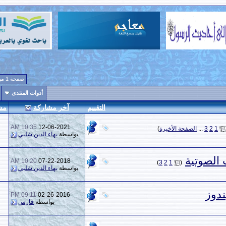
صفحة 1 من 4
1
2
3
4
>
أدوات المنتدى
إبحث في هذا المنتدى
التقييم
آخر مشاركة
مشاركات
المشاهدات
10:35 AM
12-06-2021
37
23,830
بواسطة
بهاء الدين شلبي
10:20 AM
07-22-2018
23
9,738
بواسطة
بهاء الدين شلبي
09:11 PM
02-26-2016
3
2,013
بواسطة
فارس