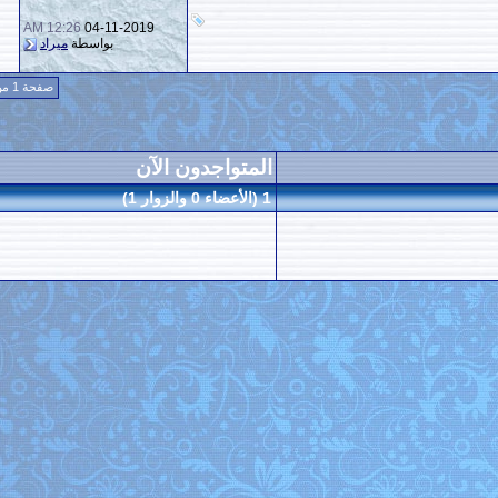
12:26 AM
04-11-2019
9
3,384
بواسطة
ميراد
صفحة 1 من 4
1
2
3
4
>
المتواجدون الآن
1 (الأعضاء 0 والزوار 1)