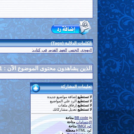
الكلمات الدلالية (Tags)
اليهودي
,
الجنس
,
العهد
,
القديم
,
في
,
كتاب:
الذين يشاهدون محتوى الموضوع الآن : 1
تعليمات المشاركة
لا تستطيع
إضافة مواضيع جديدة
لا تستطيع
الرد على المواضيع
لا تستطيع
إرفاق ملفات
لا تستطيع
تعديل مشاركاتك
is
BB code
متاحة
الابتسامات
متاحة
كود [IMG]
متاحة
كود HTML
معطلة