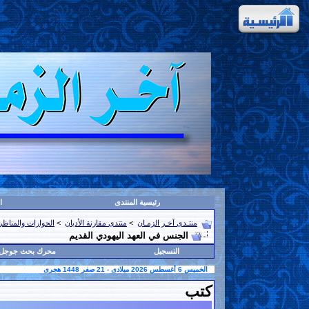
رئيسية المنتدى
ا
منتـدى آخـر الزمـان
>
منتدى مقارنة الأديان
>
الحوارات والمناظرا
الجنس في العهد اليهودي القديم
التسجيل
محرك بحث جوجل
الخميس 6 أغسطس 2026 ميلادى - 21 صفر 1448 هجرى
كتب