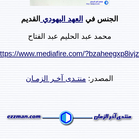
الجنس في
العهد
اليهودي
القديم
محمد عبد الحليم عبد الفتاح
ttps://www.mediafire.com/?bzaheegxp8ivj
المصدر:
منتـدى آخـر الزمـان