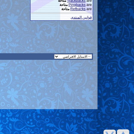
are
Trackbacks
متاحة
are
Pingbacks
متاحة
are
Refbacks
متاحة
قوانين المنتدى