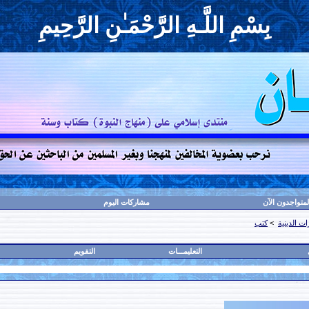
بِسْمِ اللَّـهِ الرَّحْمَـٰنِ الرَّحِيمِ
لمتواجدون الآن
مشاركات اليوم
ت الدينية
>
كتب
التعليمـــات
التقويم