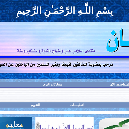
بِسْمِ اللَّـهِ الرَّحْمَـٰنِ الرَّحِيمِ
لمتواجدون الآن
مشاركات اليوم
التعليمـــات
التقويم