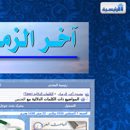
رئيسية المنتدى
ا
منتـدى آخـر الزمـان
>
الكلمات الدلالية (Tags)
المواضيع ذات الكلمات الدلالية مع
الجنس
التسجيل
محرك بحث جوجل
الجمعة 7 أغسطس 2026 ميلادى - 22 صفر 1448 هجرى