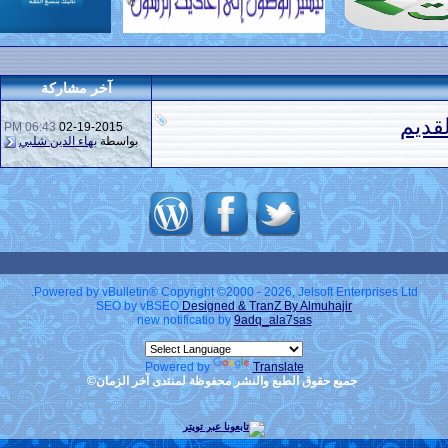
آخر مشاركة
قديم
06:43 PM
02-19-2015
بواسطة
بهاء الدين شلبي
Powered by vBulletin® Copyright ©2000 - 2026, Jelsoft Enterprises Ltd.
SEO by vBSEO
Designed & TranZ By Almuhajir
new notificatio by
9adq_ala7sas
Powered by
Translate
جميع حقوق الطبع والنشر محفوظة لمنتدى آخر الزمان©