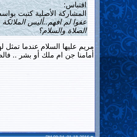
اقتباس:
المشاركة الأصلية كتبت بواسط
عفوا لم افهم..أليس الملائكة
الصلاة والسلام؟
مريم عليها السلام عندما تمثل ل
أمامنا جن ام ملك أو بشر .. فا