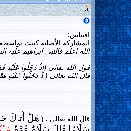
01-18-2016, 09:34 PM
معاذ
زائر
اقتباس:
المشاركة الأصلية كتبت بواسطة 
الله اعلم فالنبي ابراهيم عليه 
قول الله تعالى (إِذْ دَخَلُوا عَلَيْهِ فَقَا
قال الله تعالى ( ذْ دَخَلُوا عَلَيْهِ فَقَا
قال الله تعالى : (
سَلَامًا قَالَ سَلَامٌ قَوْمٌ
مُنْ