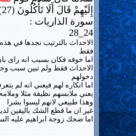
إِلَيْهِمْ قَالَ أَلَا تَأْكُلُونَ (27)
سورة الذاريات :
24_28
الاحداث بالترتيب نجدها في هذه 
فقط
اما خوفه فكان بسبب انه راى بان
الاحداث فقط ولم تبين سبب وجله
دخولهم
اما انكاره لهم فيعني انه لم يت
يعني ملابسهم نظيفة مثلا وملام
وهذا طبيعي لانهم ليسوا بشرا
غير ان ما قطع الشك باليقين لدي
اما ضحك زوجة ابراهيم عليه السلا