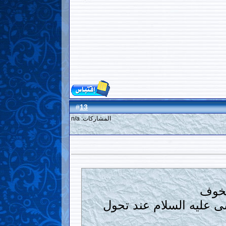
13
#
المشاركات: n/a
لخوف
عليه السلام عند تحول