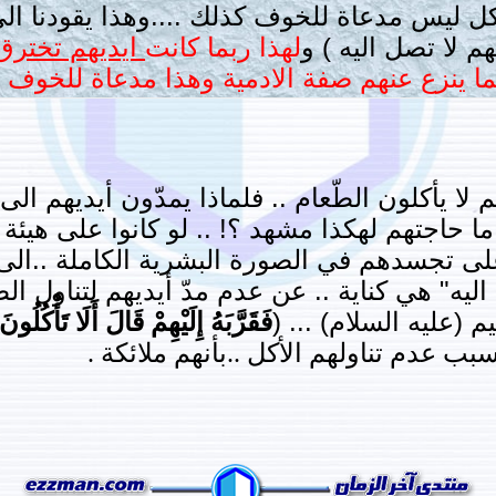
كل ليس مدعاة للخوف كذلك ....وهذا يقودنا الى
هم لا تصل اليه ) و
لهذا ربما كانت
ايديهم تخترق
ينزع عنهم صفة الادمية وهذا مدعاة للخوف و
 لا يأكلون الطّعام .. فلماذا يمدّون أيديهم ال
. ما حاجتهم لهكذا مشهد ؟! .. لو كانوا على هيئ
على تجسدهم في الصورة البشرية الكاملة ..الى 
 اليه" هي كناية .. عن عدم مدّ أيديهم لتناول ال
م (عليه السلام) ... (
فَقَرَّبَهُ إِلَيْهِمْ قَالَ أَلَا تَأْكُلُونَ
ب عدم تناولهم الأكل ..بأنهم ملائكة .