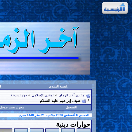
رئيسية المنتدى
ا
منتـدى آخـر الزمـان
>
المنتدى الإسلامي
>
حوارات دينية
ضيف إبراهيم عليه السلام
التسجيل
محرك بحث جوجل
الخميس 6 أغسطس 2026 ميلادى - 21 صفر 1448 هجرى
حوارات دينية