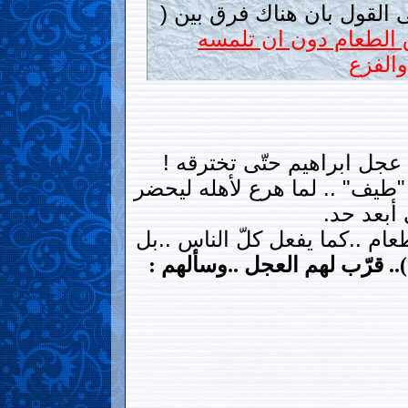
 القول بان هناك فرق بين (
 الطعام دون ان تلمسه
الفزع
ى عجل ابراهيم حتّى تخترقه !
ة "طيف" .. لما هرع لأهله ليحضر
أبعد حد.
طعام ..كما يفعل كلّ الناس ..بل
)
.. قرّب لهم العجل ..وسألهم :