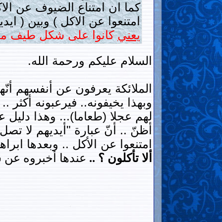
كما ان امتناع الضيوف عن الا
امتنعوا عن الاكل ) وبين ( ايدي
يعني
كانوا على شكل طيف مما 
السلام عليكم ورحمة الله.
الملائكة يعرفون عن أنفسهم أنّهم
وبهذا يخيفونه.. فيرعبونه أكثر .
لهم عجلا (طعاما)... وهذا دليل 
أظنّ .. أنّ عبارة "أيديهم لا تصل
امتنعوا عن الأكل .. وبعدها ابراهي
ألا تأكلون ؟ ..
عندها أخبروه عن سب