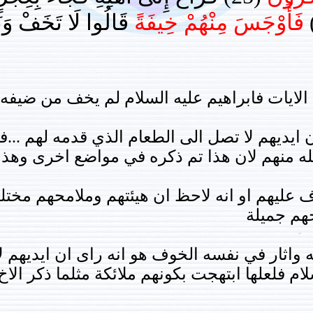
فَأَوْجَسَ مِنْهُمْ خِيفَةً
الايات فابراهيم عليه السلام لم يخف من ضيفه
 ايديهم لا تصل الى الطعام الذي قدمه لهم ..
 منهم لان هذا تم ذكره في مواضع اخرى وهذا 
عرف عليهم او انه لاحظ ان هيئتهم وملامحهم مخت
حهم جميلة
ه واثار في نفسه الخوف هو انه راى ان ايديهم ل
م فلعلها ابتهجت بكونهم ملائكة مثلما ذكر الاخ "