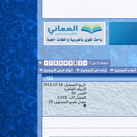
صفحة 2 من 7
<
1
2
3
4
5
6
7
>
أدوات الموضوع
إبحث في الموضوع
انواع عرض الموضوع
11
#
تاريخ التسجيل: 16-12-2013
الدولة: القاهرة
العمر: 59
المشاركات: 6,918
معدل تقييم المستوى:
10