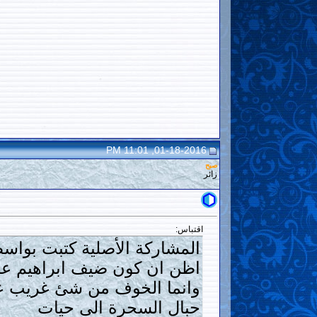
01-18-2016, 11:01 PM
صبح
زائر
اقتباس:
المشاركة الأصلية كتبت بوا
اظن ان كون ضيف ابراهيم علي
وانما الخوف من شئ غريب عج
حبال السحرة الى حيات