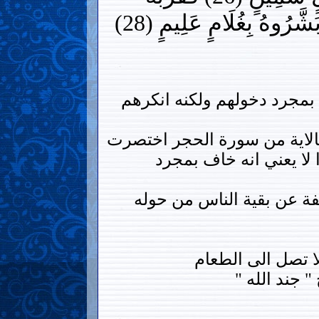
قَالُوا لَا تَخَفْ وَبَشَّرُوهُ بِغُلَامٍ عَلِيمٍ (28)
 بمجرد دخولهم ولكنه انكرهم
.فالاية من سورة الحجر اختصرت
لا يعني انه خاف بمجرد
لفة عن بقية الناس من حوله
ا تصل الى الطعام
 جند الله "