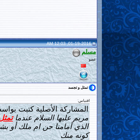
01-19-2016, 12:03 AM
مسلم
عضو
تمثل و تجسد
اقتباس:
المشاركة الأصلية كتبت بواسط
مريم عليها السلام عندما
تمثل
الذي أمامنا جن ام ملك أو بش
كونه منك