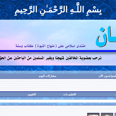
بِسْمِ اللَّـهِ الرَّحْمَـٰنِ الرَّحِيمِ
لمتواجدون الآن
مشاركات اليوم
التعليمـــات
التقويم