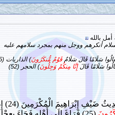
أمل بالله
السلام أنكرهم ووجل منهم بمجرد سلامهم عليه
لُوا سَلَامًا قَالَ سَلَامٌ
قَوْمٌ مُّنكَرُونَ
) الذاريات (25)
لُوا سَلَامًا قَالَ
إِنَّا مِنكُمْ وَجِلُونَ
) الحجر (52)
هَلْ أَتَاك
كَرُونَ