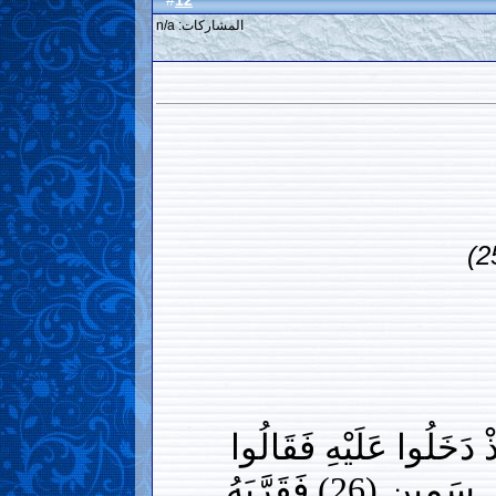
12
#
المشاركات: n/a
َ حَدِيثُ ضَيْفِ إِبْرَاهِيمَ الْمُكْرَمِينَ (24) إِذْ دَخَلُوا عَلَيْهِ فَقَالُوا
(25) فَرَاغَ إِلَى أَهْلِهِ فَجَاءَ بِعِجْلٍ سَمِينٍ (26) فَقَرَّبَهُ