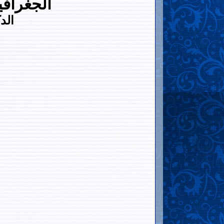
الجغرافي
الد