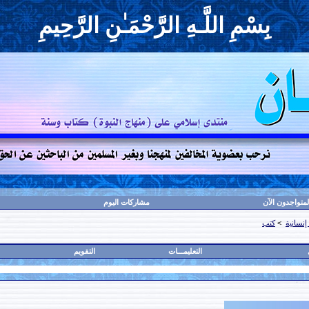
بِسْمِ اللَّـهِ الرَّحْمَـٰنِ الرَّحِيمِ
لمتواجدون الآن
مشاركات اليوم
إنسانية
>
كتب
التعليمـــات
التقويم