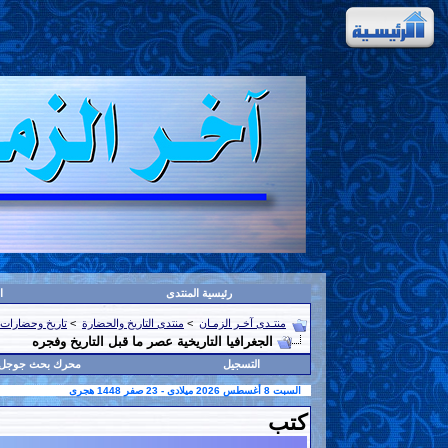
رئيسية المنتدى
ا
منتـدى آخـر الزمـان
>
منتدى التاريخ والحضارة
>
تاريخ وحضارات 
الجغرافيا التاريخية عصر ما قبل التاريخ وفجره
التسجيل
محرك بحث جوجل
السبت 8 أغسطس 2026 ميلادى - 23 صفر 1448 هجرى
كتب