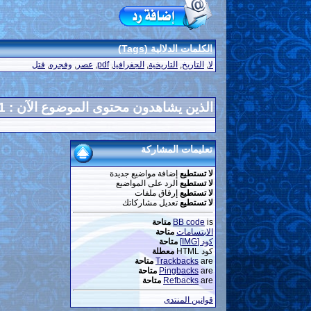
الكلمات الدلالية (Tags)
لا
,
التاريخ
,
التاريخية
,
الجغرافيا
,
pdf
,
عصر
,
وفجره
,
قتل
الذين يشاهدون محتوى الموضوع الآن : 1
تعليمات المشاركة
لا تستطيع
إضافة مواضيع جديدة
لا تستطيع
الرد على المواضيع
لا تستطيع
إرفاق ملفات
لا تستطيع
تعديل مشاركاتك
is
BB code
متاحة
الابتسامات
متاحة
كود [IMG]
متاحة
كود HTML
معطلة
are
Trackbacks
متاحة
are
Pingbacks
متاحة
are
Refbacks
متاحة
قوانين المنتدى