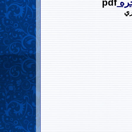
ره
pdf
ري