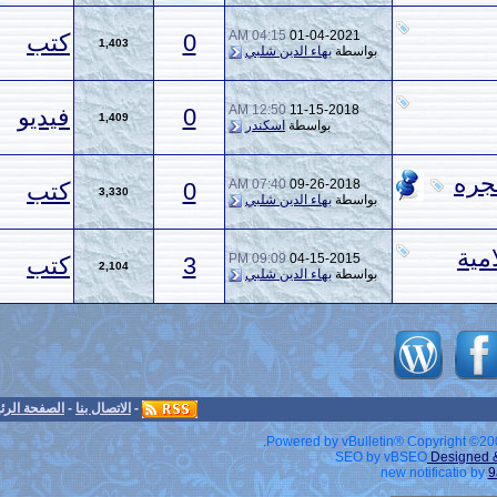
04:15 AM
01-04-2
0
كتب
1,403
ة
بهاء الدين شلبي
12:50 AM
11-15-2
0
فيديو
1,409
بواسطة
اسكندر
07:40 AM
09-26-2
0
كتب
3,330
ة
بهاء الدين شلبي
09:09 PM
04-15-2
3
كتب
2,104
ة
بهاء الدين شلبي
-
الاتصال بنا
-
الصفحة الرئيسية
-
الأرشيف
-
الأعلى
Powered by v
S