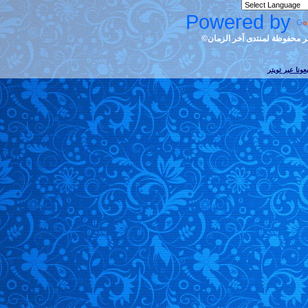
Po
ان©