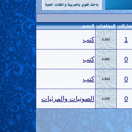
شاركات
المشاهدات
المنتدى
1
كتب
2,162
0
كتب
2,082
0
كتب
1,924
0
الصوتيات والمرئيات
1,150