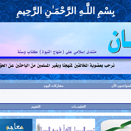
بِسْمِ اللَّـهِ الرَّحْمَـٰنِ الرَّحِيمِ
لمتواجدون الآن
مشاركات اليوم
التعليمـــات
التقويم