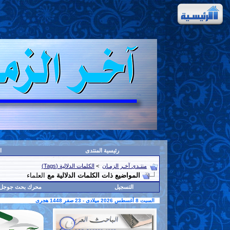
رئيسية المنتدى
ا
منتـدى آخـر الزمـان
>
الكلمات الدلالية (Tags)
المواضيع ذات الكلمات الدلالية مع
العلماء
التسجيل
محرك بحث جوجل
السبت 8 أغسطس 2026 ميلادى - 23 صفر 1448 هجرى