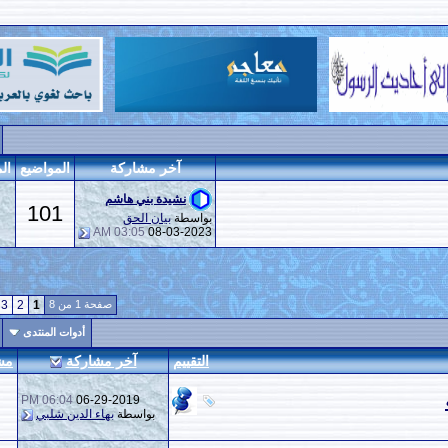
إبحث في هذا المنتدى
آخر مشاركة
المواضيع
المشاركات
المراقبين
نشيدة بني هاشم
101
177
بواسطة
بيان الحق
03:05 AM
08-03-2023
صفحة 1 من 8
1
2
3
4
5
6
7
8
>
أدوات المنتدى
إبحث في هذا المنتدى
التقييم
آخر مشاركة
مشاركات
المشاهدات
06:04 PM
06-29-2019
6
2,967
بواسطة
بهاء الدين شلبي