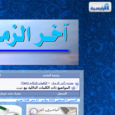
رئيسية المنتدى
ا
منتـدى آخـر الزمـان
>
الكلمات الدلالية (Tags)
المواضيع ذات الكلمات الدلالية مع
تنبت
التسجيل
محرك بحث جوجل
الخميس 6 أغسطس 2026 ميلادى - 21 صفر 1448 هجرى