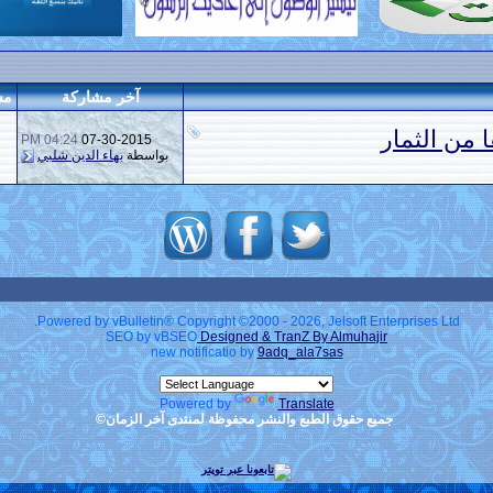
آخر مشاركة
مش
04:24 PM
07-30-2015
بواسطة
بهاء الدين شلبي
Powered by vBulletin® Copyright ©2000 - 2026, Jelsoft Enterprises Ltd.
SEO by vBSEO
Designed & TranZ By Almuhajir
new notificatio by
9adq_ala7sas
Powered by
Translate
جميع حقوق الطبع والنشر محفوظة لمنتدى آخر الزمان©