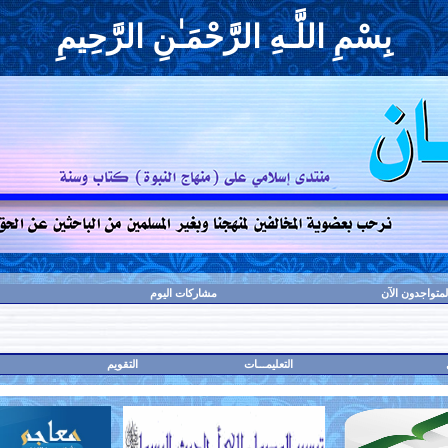
بِسْمِ اللَّـهِ الرَّحْمَـٰنِ الرَّحِيمِ
لمتواجدون الآن
مشاركات اليوم
التعليمـــات
التقويم