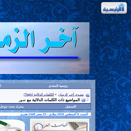
رئيسية المنتدى
ا
منتـدى آخـر الزمـان
>
الكلمات الدلالية (Tags)
المواضيع ذات الكلمات الدلالية مع
صور
التسجيل
محرك بحث جوجل
السبت 8 أغسطس 2026 ميلادى - 23 صفر 1448 هجرى