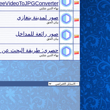
eeVideoToJPGConverter
بهاء الدين شلبي
صور لمدينة بنغازي
بيان الحق
صور رائعة للمداخل
بيان الحق
حصري: طريقة البحث عن صور
بهاء الدين شلبي