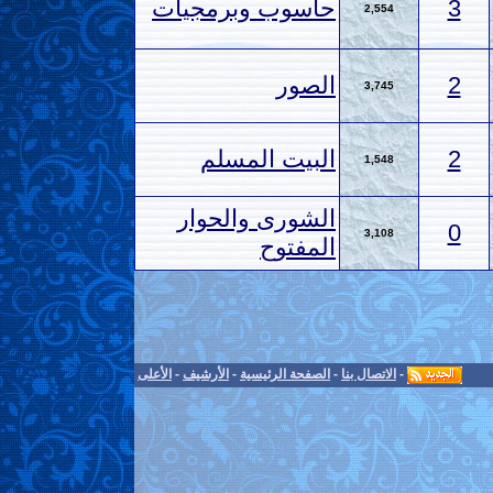
3
حاسوب وبرمجيات
2,554
2
الصور
3,745
2
البيت المسلم
1,548
الشورى والحوار
0
3,108
المفتوح
-
الاتصال بنا
-
الصفحة الرئيسية
-
الأرشيف
-
الأعلى