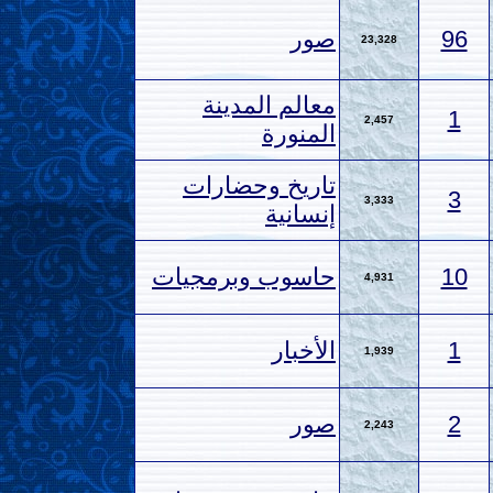
96
صور
23,328
معالم المدينة
1
2,457
المنورة
تاريخ وحضارات
3
3,333
إنسانية
10
حاسوب وبرمجيات
4,931
1
الأخبار
1,939
2
صور
2,243