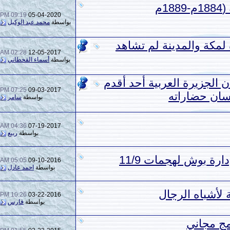
1م
09:19 PM
05-04-2020
بواسطة
محمد عبد الوكيل
مكة والمدينة لم تشاهد
02:28 AM
12-05-2017
بواسطة
أسماء القحطاني
 الجزيرة العربية أحد أقدم
07:25 PM
09-03-2017
إنسان حضاراته
بواسطة
سامر
04:36 AM
07-19-2017
بواسطة
ربيع
رة بوش لهجمات 11/9
05:05 AM
09-10-2016
بواسطة
احمد عادل
لأشباه الرجال
10:26 PM
03-22-2016
بواسطة
فارس
مج مجاني