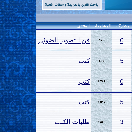
مشاركات
المشاهدات
المنتدى
0
فن التصوير الضوئي
975
5
كتب
890
0
كتب
1,768
5
كتب
2,837
3
طلبات الكتب
2,408