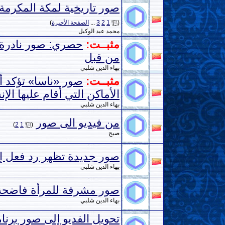
صور تاريخية لمكة المكرمة (1884م-889
(
1
2
3
...
الصفحة الأخيرة
)
محمد عبد الوكيل
مثبــت:
حصري: صور نادرة ل
من قبل
بهاء الدين شلبي
مثبــت:
صور «ناسا» تؤكد أن
الأماكن التي أقام عليها ال
بهاء الدين شلبي
من فيديو الى صور
‏
)
2
1
(
صبح
صور جديدة تظهر رد فعل إدا
بهاء الدين شلبي
صور مشرفة للمرأة فاضحة 
بهاء الدين شلبي
تحويل الفديو إلى صور برنا