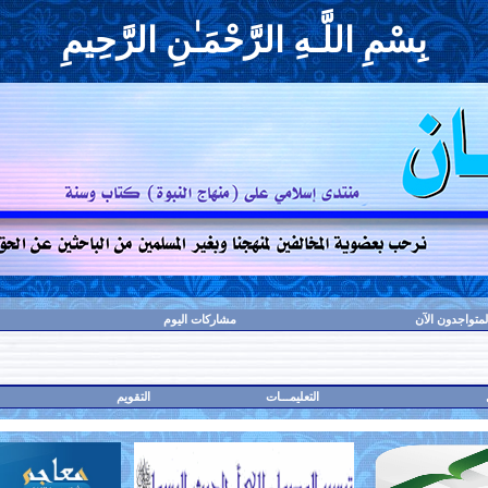
بِسْمِ اللَّـهِ الرَّحْمَـٰنِ الرَّحِيمِ
لمتواجدون الآن
مشاركات اليوم
التعليمـــات
التقويم