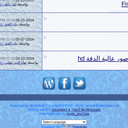
01:55 PM
02-23-2015
Fr
بواسطة
أمل بالله
10:16 PM
06-15-2014
بواسطة
بيان الحق
01:53 AM
05-07-2014
بواسطة
بيان الحق
 عالية الدقة hd
07:32 AM
04-10-2014
بواسطة
بهاء الدين شلبي
Powered by vBulletin® Copyright ©2000 - 2026, Jelsoft Enterprises Ltd.
SEO by vBSEO
Designed & TranZ By Almuhajir
new notificatio by
9adq_ala7sas
Powered by
Translate