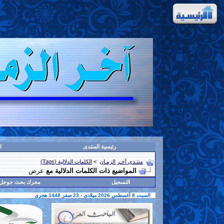
رئيسية المنتدى
ا
منتـدى آخـر الزمـان
>
الكلمات الدلالية (Tags)
المواضيع ذات الكلمات الدلالية مع
عرض
التسجيل
محرك بحث جوجل
السبت 8 أغسطس 2026 ميلادى - 23 صفر 1448 هجرى