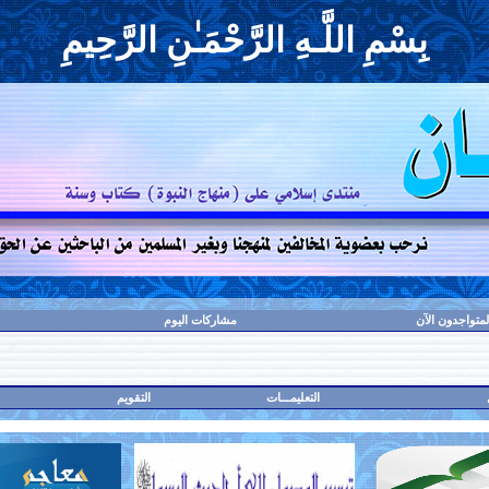
بِسْمِ اللَّـهِ الرَّحْمَـٰنِ الرَّحِيمِ
لمتواجدون الآن
مشاركات اليوم
التعليمـــات
التقويم