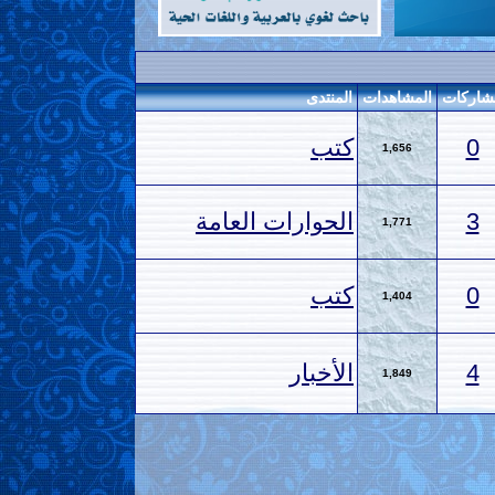
شاركات
المشاهدات
المنتدى
0
كتب
1,656
3
الحوارات العامة
1,771
0
كتب
1,404
4
الأخبار
1,849