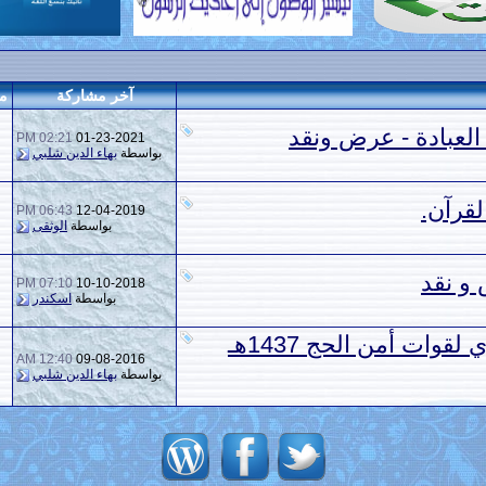
آخر مشاركة
م
العبادة - عرض ونقد
02:21 PM
01-23-2021
بواسطة
بهاء الدين شلبي
قرآن.
06:43 PM
12-04-2019
بواسطة
الوثقى
 و نقد
07:10 PM
10-10-2018
بواسطة
اسكندر
أقوى وأضخم عرض عسكري لقوات أمن الحج 1437هـ
12:40 AM
09-08-2016
بواسطة
بهاء الدين شلبي