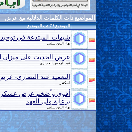
المواضيع ذات الكلمات الدلالية مع
عرض
الموضوع / كاتب الموضوع
شبهات المبتدعة في توحيد 
بهاء الدين شلبي
عرض الحديث على ميزان ال
عبد الرحمن الحجازي
التعميد عند النصارى- عرض
اسكندر
برعاية ولي العهد
بهاء الدين شلبي