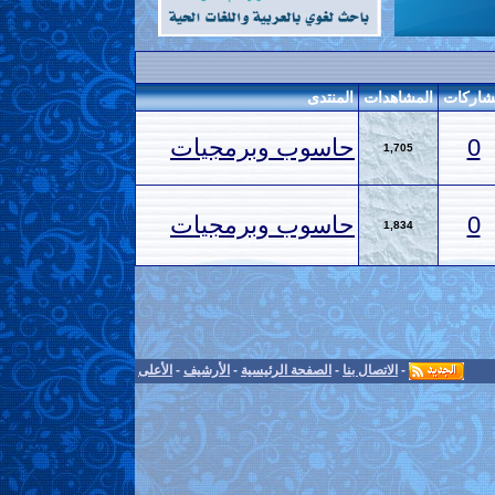
اركات
المشاهدات
المنتدى
0
حاسوب وبرمجيات
1,705
0
حاسوب وبرمجيات
1,834
-
الاتصال بنا
-
الصفحة الرئيسية
-
الأرشيف
-
الأعلى