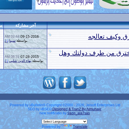
آخر مشاركة
مش
ق وكيف تعالجه
02:44 AM
09-15-2016
بواسطة
سيوا
خترق من طرف دولتك وهل
06:31 AM
07-28-2015
بواسطة
بهاء الدين شلبي
Powered by vBulletin® Copyright ©2000 - 2026, Jelsoft Enterprises Ltd.
SEO by vBSEO
Designed & TranZ By Almuhajir
new notificatio by
9adq_ala7sas
Powered by
Translate