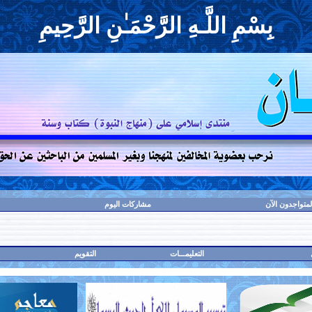
بِسْمِ اللَّـهِ الرَّحْمَـٰنِ الرَّحِيمِ
لمتواجدون الآن
مشاركات اليوم
التعليمـــات
التقويم