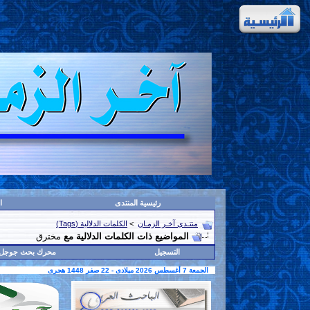
رئيسية المنتدى
ا
منتـدى آخـر الزمـان
>
الكلمات الدلالية (Tags)
المواضيع ذات الكلمات الدلالية مع
مخترق
التسجيل
محرك بحث جوجل
الجمعة 7 أغسطس 2026 ميلادى - 22 صفر 1448 هجرى