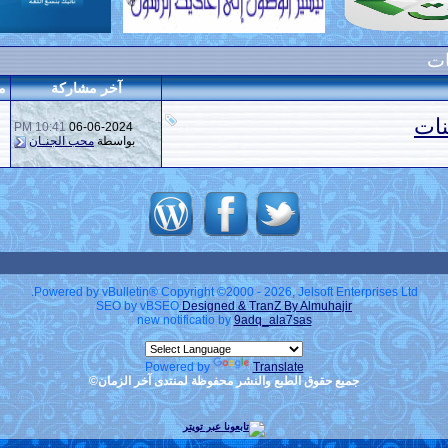
ات
آخر مشاركة
م
نات
10:41 PM
06-06-2024
بواسطة
محب الجنـان
Powered by vBulletin® Copyright ©2000 - 2026, Jelsoft Enterprises Ltd.
SEO by vBSEO
Designed & TranZ By Almuhajir
new notificatio by
9adq_ala7sas
Powered by
Translate
جميع حقوق الطبع والنشر محفوظة لمنتدى آخر الزمان©