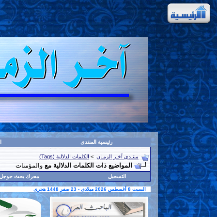
رئيسية المنتدى
ا
منتـدى آخـر الزمـان
>
الكلمات الدلالية (Tags)
المواضيع ذات الكلمات الدلالية مع
والمؤمنات
التسجيل
محرك بحث جوجل
السبت 8 أغسطس 2026 ميلادى - 23 صفر 1448 هجرى