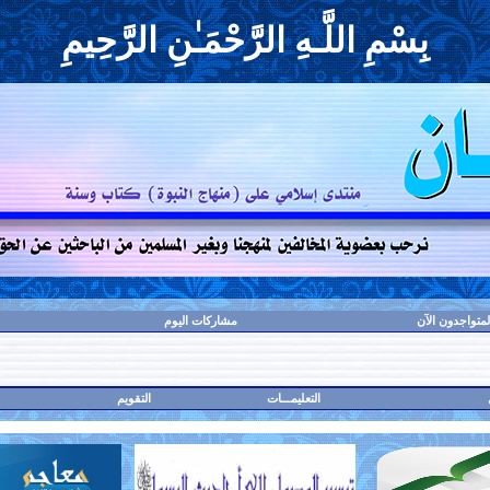
بِسْمِ اللَّـهِ الرَّحْمَـٰنِ الرَّحِيمِ
لمتواجدون الآن
مشاركات اليوم
التعليمـــات
التقويم