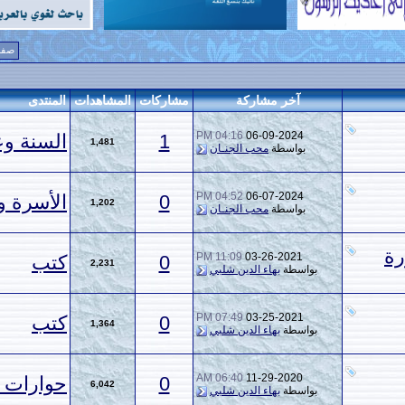
صفحة 1 من 2
1
2
>
مشاركة
مشاركات
المشاهدات
المنتدى
04:16 PM
06-09
1
السنة وعلوم الحديث
1,481
ة
محب الجنـان
04:52 PM
06-07
0
الأسرة والمجتمع
1,202
ة
محب الجنـان
11:09 PM
03-26-
0
كتب
2,231
بهاء الدين شلبي
07:49 PM
03-25
0
كتب
1,364
بهاء الدين شلبي
06:40 AM
11-29-
0
حوارات دينية
6,042
بهاء الدين شلبي