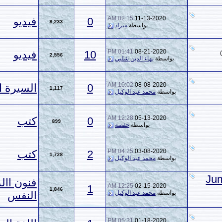
02:15 AM
11-13-
0
فيديو
8,233
بواسطة
ميراد
01:41 PM
08-21
10
فيديو
2,556
بهاء الدين شلبي
10:02 AM
08-08
0
السيرة النبوية
1,117
حمد عبد الوكيل
12:28 AM
05-13
0
كتب
899
بواسطة
حفصة
04:25 PM
03-08
2
كتب
1,728
حمد عبد الوكيل
فنون االدفاع عن
12:25 AM
02-15
1
1,846
حمد عبد الوكيل
النفس
05:31 PM
01-18