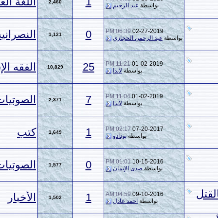
1
اللغة العربية
2,460
سطة
عبد الرحيم
06:39 PM
02-27
0
النصرانية
1,121
لرحمن الحجازي
11:21 PM
01-02-
25
الفقه الإسلامي
10,829
بواسطة
لاندا
11:04 PM
01-02-
7
الصوتيات والمرئيات
2,371
بواسطة
لاندا
02:17 PM
07-20
1
كتب
1,649
بواسطة
بودادو
01:01 PM
10-15
0
الصوتيات والمرئيات
1,577
طة
صدى الإيمان
04:59 AM
09-10
1
الأخبار
1,502
سطة
احمد عادل