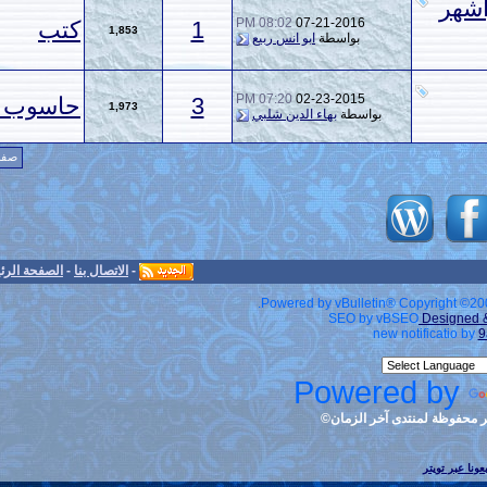
08:02 PM
07-21
1
كتب
1,853
طة
ابو انس ربيع
07:20 PM
02-23
3
حاسوب وبرمجيات
1,973
بهاء الدين شلبي
صفحة 1 من 2
1
2
>
-
الاتصال بنا
-
الصفحة الرئيسية
-
الأرشيف
-
الأعلى
Powered by v
S
Po
ن©